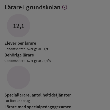
Lärare i grundskolan
info
Visa
mer
om
Lärare
12,1
i
grundskolan
Elever per lärare
Genomsnittet i Sverige är 11,9
Behöriga lärare
Genomsnittet i Sverige är 73,4%
-
Speciallärare, antal heltidstjänster
För litet underlag
Lärare med specialpedagog­examen