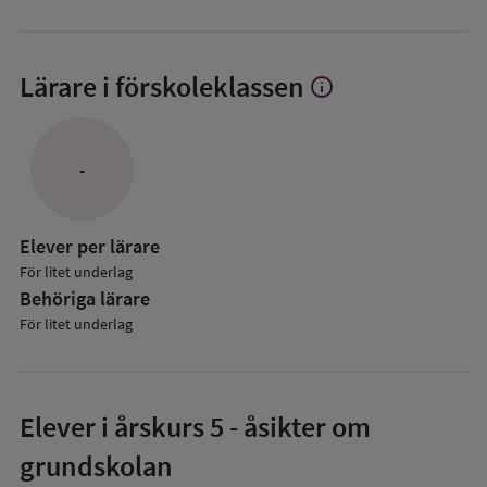
Lärare i förskoleklassen
info
Visa
mer
om
Lärare
-
i
förskoleklassen
Elever per lärare
För litet underlag
Behöriga lärare
För litet underlag
Elever i
årskurs 5
- åsikter om
grundskolan