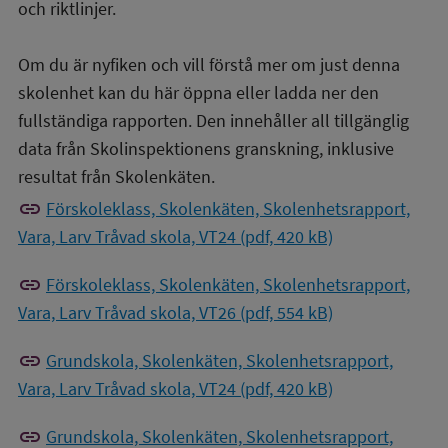
och riktlinjer.
Om du är nyfiken och vill förstå mer om just denna
skolenhet kan du här öppna eller ladda ner den
fullständiga rapporten. Den innehåller all tillgänglig
data från Skolinspektionens granskning, inklusive
resultat från Skolenkäten.
link
Förskoleklass, Skolenkäten, Skolenhetsrapport,
Vara, Larv Tråvad skola, VT24 (pdf, 420 kB)
link
Förskoleklass, Skolenkäten, Skolenhetsrapport,
Vara, Larv Tråvad skola, VT26 (pdf, 554 kB)
link
Grundskola, Skolenkäten, Skolenhetsrapport,
Vara, Larv Tråvad skola, VT24 (pdf, 420 kB)
link
Grundskola, Skolenkäten, Skolenhetsrapport,