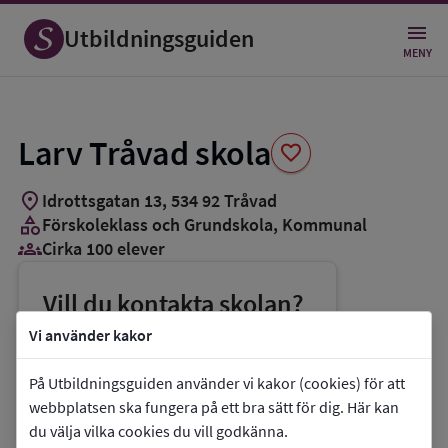
Spara
som
Utbildningsguiden
favorit
MENY
Larv Tråvad skola
favorite
location_on
Idrottsgatan 13
,
534
92
Tråvad
category
Förskoleklass och Grundskola
, Kommunal
groups_3
Cirka 100 elever
Vill du kontakta skolan?
phone
Telefon:
0512-31814
Vi använder kakor
mail
E-post:
susanne.lundell@vara.se
På Utbildningsguiden använder vi kakor (cookies) för att
link
Webbplats:
Larv Tråvad skola
webbplatsen ska fungera på ett bra sätt för dig. Här kan
du välja vilka cookies du vill godkänna.