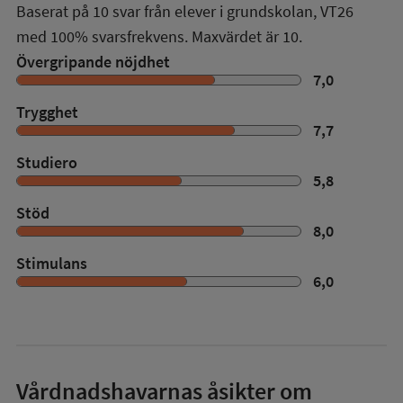
Baserat på
10
svar från elever i grundskolan,
VT26
med
100%
svarsfrekvens. Maxvärdet är 10.
Övergripande nöjdhet
7,0
Trygghet
7,7
Studiero
5,8
Stöd
8,0
Stimulans
6,0
Vårdnadshavarnas åsikter om