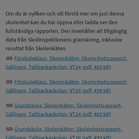
Om du är nyfiken och vill förstå mer om just denna
skolenhet kan du här öppna eller ladda ner den
fullständiga rapporten. Den innehåller all tillgänglig
data från Skolinspektionens granskning, inklusive
resultat från Skolenkäten.
link
Förskoleklass, Skolenkäten, Skolenhetsrapport,
Gällivare, Tallbackaskolan, VT24 (pdf, 403 kB)
link
Förskoleklass, Skolenkäten, Skolenhetsrapport,
Gällivare, Tallbackaskolan, VT26 (pdf, 499 kB)
link
Grundskola, Skolenkäten, Skolenhetsrapport,
Gällivare, Tallbackaskolan, VT24 (pdf, 403 kB)
link
Grundskola, Skolenkäten, Skolenhetsrapport,
Gällivare, Tallbackaskolan, VT26 (pdf, 499 kB)