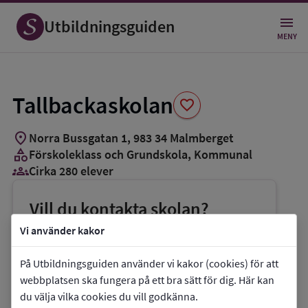
Spara
som
Utbildningsguiden
favorit
MENY
Tallbackaskolan
favorite
location_on
Norra Bussgatan 1
,
983
34
Malmberget
category
Förskoleklass och Grundskola
, Kommunal
groups_3
Cirka 280 elever
Vill du kontakta skolan?
phone
Telefon:
0970-818345
Vi använder kakor
mail
E-post:
tallbackaskolanADM@gallivare.se
På Utbildningsguiden använder vi kakor (cookies) för att
link
Webbplats:
Tallbackaskolan
webbplatsen ska fungera på ett bra sätt för dig. Här kan
du välja vilka cookies du vill godkänna.