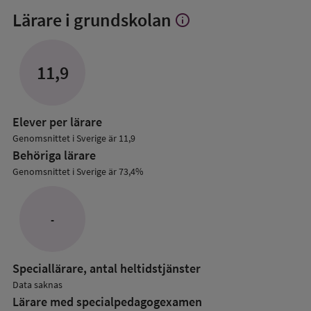
Lärare i grundskolan
info
Visa
mer
om
Lärare
11,9
i
grundskolan
Elever per lärare
Genomsnittet i Sverige är 11,9
Behöriga lärare
Genomsnittet i Sverige är 73,4%
-
Speciallärare, antal heltidstjänster
Data saknas
Lärare med specialpedagog­examen