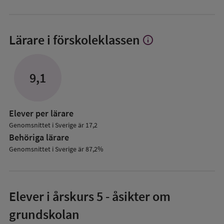
Lärare i förskoleklassen
info
Visa
mer
om
Lärare
9,1
i
förskoleklassen
Elever per lärare
Genomsnittet i Sverige är 17,2
Behöriga lärare
Genomsnittet i Sverige är 87,2%
Elever i
årskurs 5
- åsikter om
grundskolan