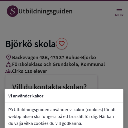
Spara
som
Utbildningsguiden
favorit
MENY
Björkö skola
favorite
location_on
Bäckevägen 48B
,
475
37
Bohus-Björkö
category
Förskoleklass och Grundskola
, Kommunal
groups_3
Cirka 110 elever
Vill du kontakta skolan?
phone
Telefon:
031-978960
Vi använder kakor
mail
E-post:
linda.hansson@ockero.se
På Utbildningsguiden använder vi kakor (cookies) för att
link
Webbplats:
Björkö skola
webbplatsen ska fungera på ett bra sätt för dig. Här kan
du välja vilka cookies du vill godkänna.