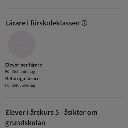
Lärare i förskoleklassen
info
Visa
mer
om
Lärare
-
i
förskoleklassen
Elever per lärare
För litet underlag
Behöriga lärare
För litet underlag
Elever i
årskurs 5
- åsikter om
grundskolan