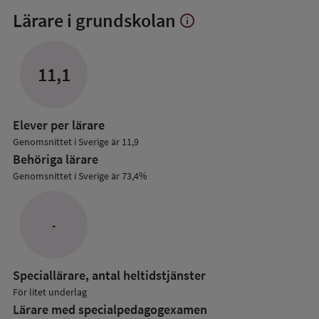
Lärare i grundskolan
info
Visa
mer
om
Lärare
11,1
i
grundskolan
Elever per lärare
Genomsnittet i Sverige är 11,9
Behöriga lärare
Genomsnittet i Sverige är 73,4%
-
Speciallärare, antal heltidstjänster
För litet underlag
Lärare med specialpedagog­examen