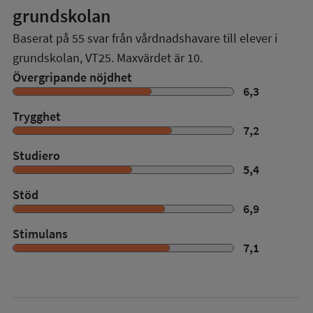
grundskolan
Baserat på
55
svar från vårdnadshavare till elever i
grundskolan,
VT25
. Maxvärdet är 10.
Övergripande nöjdhet
6,3
Trygghet
7,2
Studiero
5,4
Stöd
6,9
Stimulans
7,1