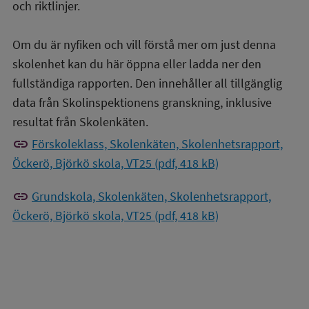
och riktlinjer.
Om du är nyfiken och vill förstå mer om just denna
skolenhet kan du här öppna eller ladda ner den
fullständiga rapporten. Den innehåller all tillgänglig
data från Skolinspektionens granskning, inklusive
resultat från Skolenkäten.
link
Förskoleklass, Skolenkäten, Skolenhetsrapport,
Öckerö, Björkö skola, VT25 (pdf, 418 kB)
link
Grundskola, Skolenkäten, Skolenhetsrapport,
Öckerö, Björkö skola, VT25 (pdf, 418 kB)