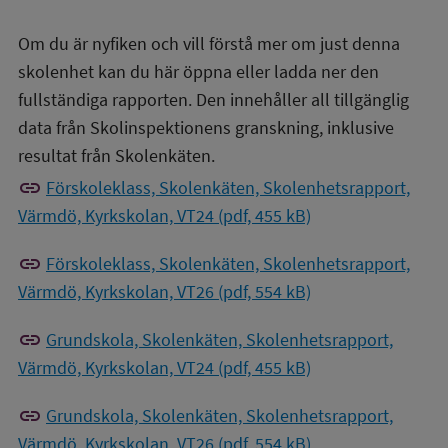
Om du är nyfiken och vill förstå mer om just denna
skolenhet kan du här öppna eller ladda ner den
fullständiga rapporten. Den innehåller all tillgänglig
data från Skolinspektionens granskning, inklusive
resultat från Skolenkäten.
link
Förskoleklass, Skolenkäten, Skolenhetsrapport,
Värmdö, Kyrkskolan, VT24 (pdf, 455 kB)
link
Förskoleklass, Skolenkäten, Skolenhetsrapport,
Värmdö, Kyrkskolan, VT26 (pdf, 554 kB)
link
Grundskola, Skolenkäten, Skolenhetsrapport,
Värmdö, Kyrkskolan, VT24 (pdf, 455 kB)
link
Grundskola, Skolenkäten, Skolenhetsrapport,
Värmdö, Kyrkskolan, VT26 (pdf, 554 kB)