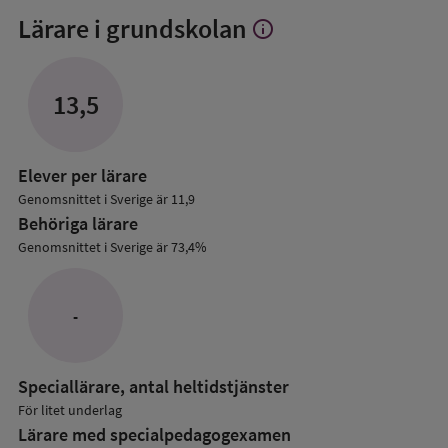
Lärare i grundskolan
info
Visa
mer
om
Lärare
13,5
i
grundskolan
Elever per lärare
Genomsnittet i Sverige är 11,9
Behöriga lärare
Genomsnittet i Sverige är 73,4%
-
Speciallärare, antal heltidstjänster
För litet underlag
Lärare med specialpedagog­examen