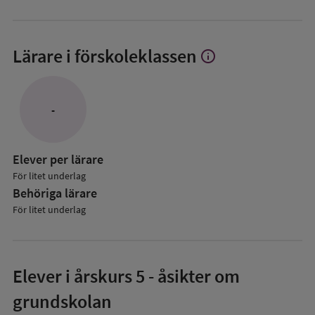
Lärare i förskoleklassen
info
Visa
mer
om
Lärare
-
i
förskoleklassen
Elever per lärare
För litet underlag
Behöriga lärare
För litet underlag
Elever i
årskurs 5
- åsikter om
grundskolan