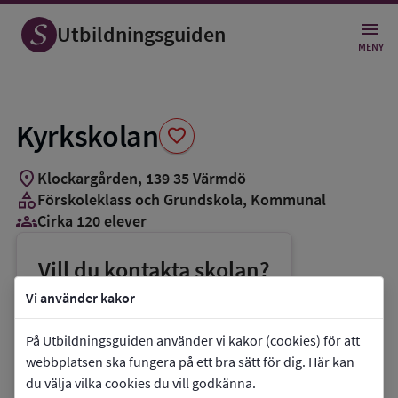
Spara
som
Utbildningsguiden
favorit
MENY
Kyrkskolan
favorite
location_on
Klockargården
,
139
35
Värmdö
category
Förskoleklass och Grundskola
, Kommunal
groups_3
Cirka 120 elever
Vill du kontakta skolan?
phone
Telefon:
08-57024891
Vi använder kakor
mail
E-post:
kyrkskolan@varmdo.se
På Utbildningsguiden använder vi kakor (cookies) för att
link
Webbplats:
Kyrkskolan
webbplatsen ska fungera på ett bra sätt för dig. Här kan
du välja vilka cookies du vill godkänna.