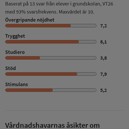
Baserat på
13
svar från elever i grundskolan,
VT26
med
93%
svarsfrekvens. Maxvärdet är 10.
Övergripande nöjdhet
7,2
Trygghet
8,1
Studiero
3,8
Stöd
7,9
Stimulans
5,2
Vårdnadshavarnas åsikter om