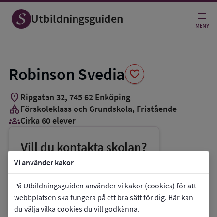
Spara
som
Utbildningsguiden
favorit
MENY
Robinson Svedia
favorite
location_on
Ripgatan 32
,
745
62
Enköping
category
Förskoleklass och Grundskola
, Fristående
groups_3
Cirka 60 elever
Vill du kontakta skolan?
phone
Telefon:
070-4455434
Vi använder kakor
mail
E-post:
svedia@tellusskolan.se
På Utbildningsguiden använder vi kakor (cookies) för att
link
Webbplats:
Robinson Svedia
webbplatsen ska fungera på ett bra sätt för dig. Här kan
du välja vilka cookies du vill godkänna.