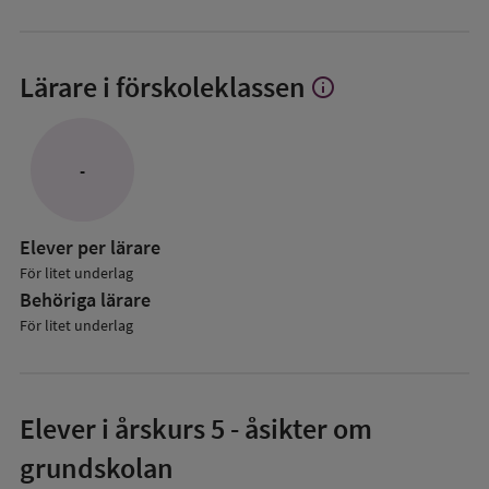
Lärare i förskoleklassen
info
Visa
mer
om
Lärare
-
i
förskoleklassen
Elever per lärare
För litet underlag
Behöriga lärare
För litet underlag
Elever i
årskurs 5
- åsikter om
grundskolan