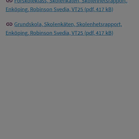
link
Förskoleklass, Skolenkäten, Skolenhetsrapport,
Enköping, Robinson Svedia, VT25 (pdf, 417 kB)
link
Grundskola, Skolenkäten, Skolenhetsrapport,
Enköping, Robinson Svedia, VT25 (pdf, 417 kB)