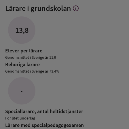
Lärare i grundskolan
info
Visa
mer
om
Lärare
13,8
i
grundskolan
Elever per lärare
Genomsnittet i Sverige är 11,9
Behöriga lärare
Genomsnittet i Sverige är 73,4%
-
Speciallärare, antal heltidstjänster
För litet underlag
Lärare med specialpedagog­examen