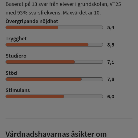
Baserat på
13
svar från elever i grundskolan,
VT25
med
93%
svarsfrekvens. Maxvärdet är 10.
Övergripande nöjdhet
5,4
Trygghet
8,5
Studiero
7,1
Stöd
7,8
Stimulans
6,0
Vårdnadshavarnas åsikter om