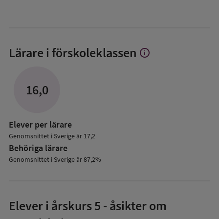
Lärare i förskoleklassen
info
Visa
mer
om
Lärare
16,0
i
förskoleklassen
Elever per lärare
Genomsnittet i Sverige är 17,2
Behöriga lärare
Genomsnittet i Sverige är 87,2%
Elever i
årskurs 5
- åsikter om