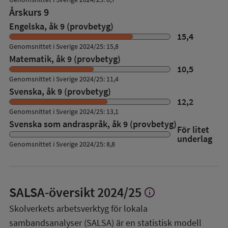
Årskurs 9
Engelska, åk 9 (provbetyg)
15,4
Genomsnittet i Sverige 2024/25: 15,8
Matematik, åk 9 (provbetyg)
10,5
Genomsnittet i Sverige 2024/25: 11,4
Svenska, åk 9 (provbetyg)
12,2
Genomsnittet i Sverige 2024/25: 13,1
Svenska som andraspråk, åk 9 (provbetyg)
För litet
underlag
Genomsnittet i Sverige 2024/25: 8,8
SALSA-översikt
2024/25
info
Visa
mer
Skolverkets arbetsverktyg för lokala
om
sambandsanalyser (SALSA) är en statistisk modell
SALSA-