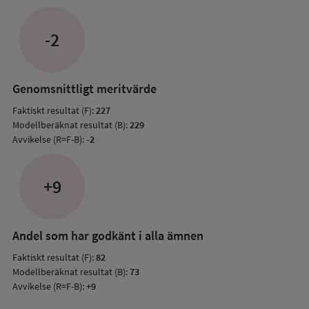
Avvik
jämfö
-2
med
mode
resul
Genomsnittligt meritvärde
Faktiskt resultat (F):
227
Modellberäknat resultat (B):
229
Avvikelse (R=F-B):
-2
+9
Andel som har godkänt i alla ämnen
Faktiskt resultat (F):
82
Modellberäknat resultat (B):
73
Avvikelse (R=F-B):
+9