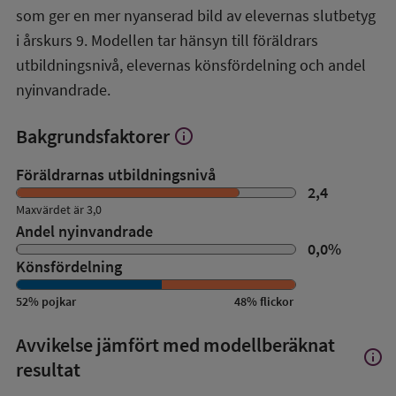
översikt
som ger en mer nyanserad bild av elevernas slutbetyg
i årskurs 9. Modellen tar hänsyn till föräldrars
utbildningsnivå, elevernas könsfördelning och andel
nyinvandrade.
Bakgrundsfaktorer
info
Visa
mer
om
Föräldrarnas utbildningsnivå
Bakgrundsfaktorer
2,4
Maxvärdet är 3,0
Andel nyinvandrade
0,0
%
Könsfördelning
52
%
pojkar
48
%
flickor
Avvikelse jämfört med modellberäknat
info
Visa
resultat
mer
om