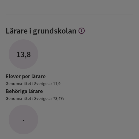
Lärare i grundskolan
info
Visa
mer
om
Lärare
13,8
i
grundskolan
Elever per lärare
Genomsnittet i Sverige är 11,9
Behöriga lärare
Genomsnittet i Sverige är 73,4%
-