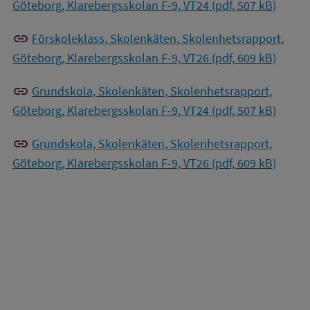
Göteborg, Klarebergsskolan F-9, VT24 (pdf, 507 kB)
link
Förskoleklass, Skolenkäten, Skolenhetsrapport,
Göteborg, Klarebergsskolan F-9, VT26 (pdf, 609 kB)
link
Grundskola, Skolenkäten, Skolenhetsrapport,
Göteborg, Klarebergsskolan F-9, VT24 (pdf, 507 kB)
link
Grundskola, Skolenkäten, Skolenhetsrapport,
Göteborg, Klarebergsskolan F-9, VT26 (pdf, 609 kB)