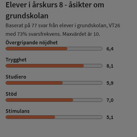
Elever i
årskurs 8
- åsikter om
grundskolan
Baserat på
77
svar från elever i grundskolan,
VT26
med
73%
svarsfrekvens. Maxvärdet är 10.
Övergripande nöjdhet
6,4
Trygghet
8,1
Studiero
5,9
Stöd
7,0
Stimulans
5,1