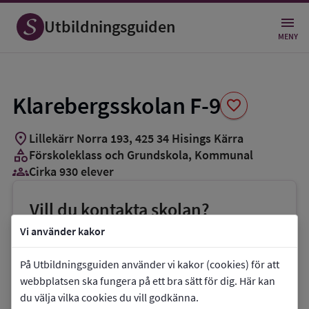
Spara
som
Utbildningsguiden
favorit
MENY
Klarebergsskolan F-9
favorite
location_on
Lillekärr Norra 193
,
425
34
Hisings Kärra
category
Förskoleklass och Grundskola
, Kommunal
groups_3
Cirka 930 elever
Vill du kontakta skolan?
phone
Telefon:
031-3674397
Vi använder kakor
mail
E-post:
På Utbildningsguiden använder vi kakor (cookies) för att
hossein.tajik@grundskola.goteborg.se
webbplatsen ska fungera på ett bra sätt för dig. Här kan
du välja vilka cookies du vill godkänna.
link
Webbplats:
Klarebergsskolan F-9