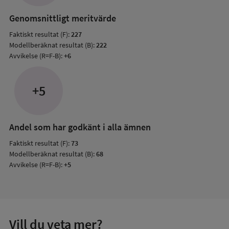
resul
Genomsnittligt meritvärde
Faktiskt resultat (F):
227
Modellberäknat resultat (B):
222
Avvikelse (R=F-B):
+6
+5
Andel som har godkänt i alla ämnen
Faktiskt resultat (F):
73
Modellberäknat resultat (B):
68
Avvikelse (R=F-B):
+5
Vill du veta mer?