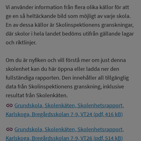
Vi använder information från flera olika källor för att
ge en så heltäckande bild som möjligt av varje skola.
En av dessa källor är Skolinspektionens granskningar,
där skolor i hela landet bedöms utifrån gällande lagar
och riktlinjer.
Om du är nyfiken och vill förstå mer om just denna
skolenhet kan du här öppna eller ladda ner den
fullständiga rapporten. Den innehåller all tillgänglig
data från Skolinspektionens granskning, inklusive
resultat från Skolenkäten.
link
Grundskola, Skolenkäten, Skolenhetsrapport,
Karlskoga, Bregårdsskolan 7-9, VT24 (pdf, 416 kB)
link
Grundskola, Skolenkäten, Skolenhetsrapport,
Karlskoga, Bregårdsskolan 7-9, VT26 (pdf, 514 kB)