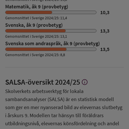
Matematik, åk 9 (provbetyg)
10,3
Genomsnittet i Sverige 2024/25: 11,4
Svenska, åk 9 (provbetyg)
13,3
Genomsnittet i Sverige 2024/25: 13,1
Svenska som andraspråk, åk 9 (provbetyg)
13,5
Genomsnittet i Sverige 2024/25: 8,8
SALSA-översikt
2024/25
info
Visa
mer
Skolverkets arbetsverktyg för lokala
om
sambandsanalyser (SALSA) är en statistisk modell
SALSA-
översikt
som ger en mer nyanserad bild av elevernas slutbetyg
i årskurs 9. Modellen tar hänsyn till föräldrars
utbildningsnivå, elevernas könsfördelning och andel