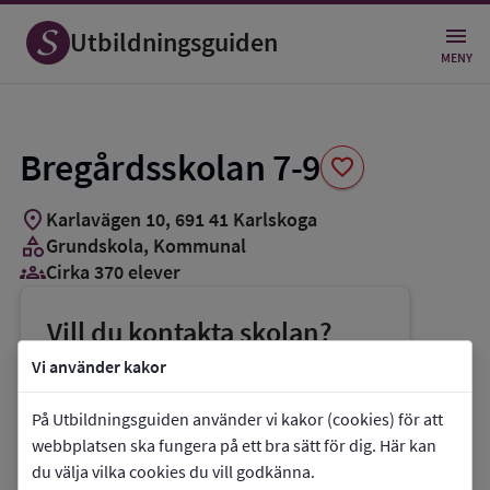
Spara
som
Utbildningsguiden
favorit
MENY
Bregårdsskolan 7-9
favorite
location_on
Karlavägen 10
,
691
41
Karlskoga
category
Grundskola
, Kommunal
groups_3
Cirka 370 elever
Vill du kontakta skolan?
phone
Telefon:
0586-61510
Vi använder kakor
mail
E-post:
bregardsskolan@karlskoga.se
På Utbildningsguiden använder vi kakor (cookies) för att
link
Webbplats:
Bregårdsskolan 7-9
webbplatsen ska fungera på ett bra sätt för dig. Här kan
du välja vilka cookies du vill godkänna.