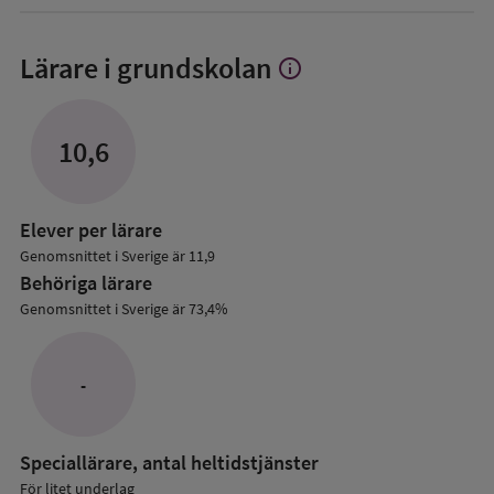
Lärare i grundskolan
info
Visa
mer
om
Lärare
10,6
i
grundskolan
Elever per lärare
Genomsnittet i Sverige är 11,9
Behöriga lärare
Genomsnittet i Sverige är 73,4%
-
Speciallärare, antal heltidstjänster
För litet underlag