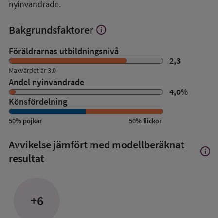
nyinvandrade.
Bakgrundsfaktorer
info
Visa
mer
om
Föräldrarnas utbildningsnivå
Bakgrundsfaktorer
2,3
Maxvärdet är 3,0
Andel nyinvandrade
4,0
%
Könsfördelning
50
%
pojkar
50
%
flickor
Avvikelse jämfört med modellberäknat
info
Visa
resultat
mer
om
Avvik
jämfö
+6
med
mode