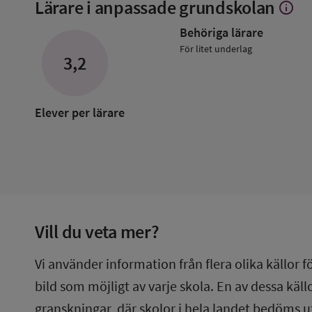
Lärare i anpassade grundskolan
info
Visa
mer
Behöriga lärare
om
Lärare
För litet underlag
3,2
i
anpass
grunds
Elever per lärare
Vill du veta mer?
Vi använder information från flera olika källor f
bild som möjligt av varje skola. En av dessa käl
granskningar, där skolor i hela landet bedöms u