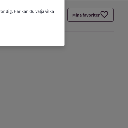
r dig. Här kan du välja vilka
favorite
Mina favoriter