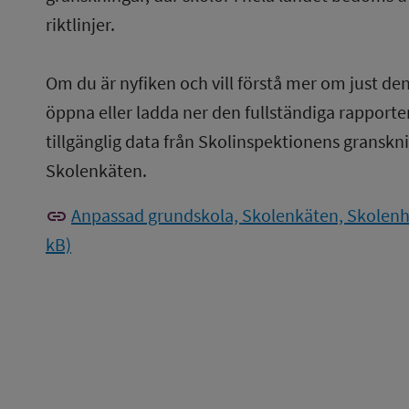
riktlinjer.
Om du är nyfiken och vill förstå mer om just de
öppna eller ladda ner den fullständiga rapporten
tillgänglig data från Skolinspektionens gransknin
Skolenkäten.
link
Anpassad grundskola, Skolenkäten, Skolenhe
kB)