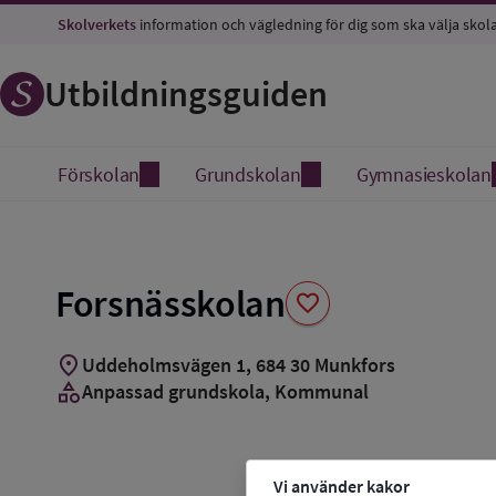
Spara
Skolverkets
information och vägledning för dig som ska välja skol
som
favorit
Utbildningsguiden
Förskolan
Grundskolan
Gymnasieskolan
Forsnässkolan
favorite
location_on
Uddeholmsvägen 1
,
684
30
Munkfors
category
Anpassad grundskola
, Kommunal
Vi använder kakor