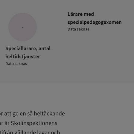
Lärare med
specialpedagog­examen
-
Data saknas
ade
kolan
Speciallärare, antal
heltidstjänster
Data saknas
ör att ge en så heltäckande
lor är Skolinspektionens
tifrån gällande lagar och