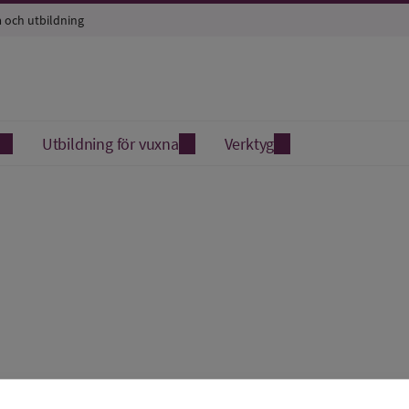
a och utbildning
Utbildning för vuxna
Verktyg