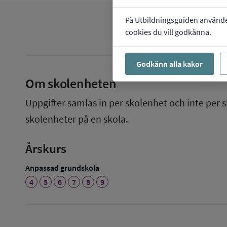
På Utbildningsguiden använder 
cookies du vill godkänna.
Godkänn alla kakor
Om skolenheten
Uppgifter samlas in per skolenhet och inte per s
skolenheter på en skola.
Årskurs
Anpassad grundskola
4
5
6
7
8
9