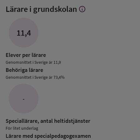
Lärare i grundskolan
info
Visa
mer
om
Lärare
11,4
i
grundskolan
Elever per lärare
Genomsnittet i Sverige är 11,9
Behöriga lärare
Genomsnittet i Sverige är 73,4%
-
Speciallärare, antal heltidstjänster
För litet underlag
Lärare med specialpedagog­examen