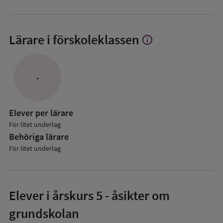
Lärare i förskoleklassen
info
Visa
mer
om
Lärare
-
i
förskoleklassen
Elever per lärare
För litet underlag
Behöriga lärare
För litet underlag
Elever i
årskurs 5
- åsikter om
grundskolan