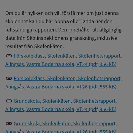
Om du är nyfiken och vill förstå mer om just denna
skolenhet kan du här öppna eller ladda ner den
fullständiga rapporten. Den innehåller all tillgänglig
data från Skolinspektionens granskning, inklusive
resultat från Skolenkäten.
link
Förskoleklass, Skolenkäten, Skolenhetsrapport,
Alingsås, Västra Bodarna skola, VT24 (pdf, 456 kB)
link
Förskoleklass, Skolenkäten, Skolenhetsrapport,
Alingsås, Västra Bodarna skola, VT26 (pdf, 555 kB)
link
Grundskola, Skolenkäten, Skolenhetsrapport,
Alingsås, Västra Bodarna skola, VT24 (pdf, 456 kB)
link
Grundskola, Skolenkäten, Skolenhetsrapport,
Alingsås, Västra Bodarna skola, VT26 (pdf, 555 kB)