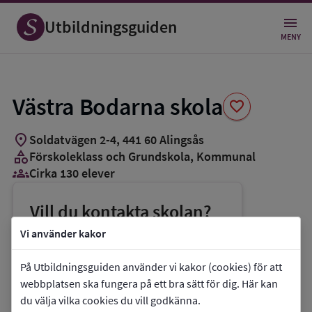
Spara
som
Utbildningsguiden
favorit
MENY
Västra Bodarna skola
favorite
location_on
Soldatvägen 2-4
,
441
60
Alingsås
category
Förskoleklass och Grundskola
, Kommunal
groups_3
Cirka 130 elever
Vill du kontakta skolan?
phone
Telefon:
0322-617239
Vi använder kakor
mail
E-post:
barn.ungdom@alingsas.se
På Utbildningsguiden använder vi kakor (cookies) för att
link
Webbplats:
Västra Bodarna skola
webbplatsen ska fungera på ett bra sätt för dig. Här kan
du välja vilka cookies du vill godkänna.