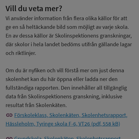
Vill du veta mer?
Vi använder information från flera olika källor för att
ge en så heltäckande bild som möjligt av varje skola.
En av dessa källor är Skolinspektionens granskningar,
där skolor i hela landet bedöms utifrån gällande lagar
och riktlinjer.
Om du är nyfiken och vill förstå mer om just denna
skolenhet kan du här öppna eller ladda ner den
fullständiga rapporten. Den innehåller all tillgänglig
data från Skolinspektionens granskning, inklusive
resultat från Skolenkäten.
link
Förskoleklass, Skolenkäten, Skolenhetsrapport,
Hässleholm, Tyringe skola F-6, VT26 (pdf, 558 kB)
link
Grundskola, Skolenkäten, Skolenhetsrapport,