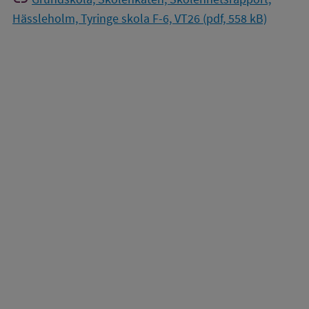
Hässleholm, Tyringe skola F-6, VT26 (pdf, 558 kB)