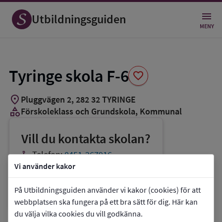
Spara
som
Utbildningsguiden
favorit
MENY
Tyringe skola F-6
favorite
location_on
Pluggvägen 2
,
282
32
TYRINGE
category
Förskoleklass och Grundskola
, Kommunal
Vill du kontakta skolan?
phone
Telefon:
0451-267916
Vi använder kakor
mail
E-post:
bufbun@hassleholm.se
link
Webbplats:
Tyringe skola F-6
På Utbildningsguiden använder vi kakor (cookies) för att
webbplatsen ska fungera på ett bra sätt för dig. Här kan
du välja vilka cookies du vill godkänna.