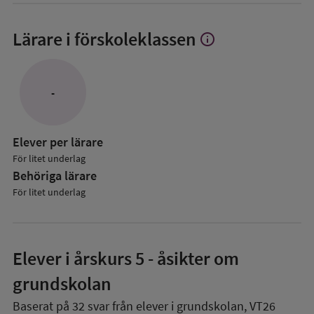
Lärare i förskoleklassen
info
Visa
mer
om
Lärare
-
i
förskoleklassen
Elever per lärare
För litet underlag
Behöriga lärare
För litet underlag
Elever i
årskurs 5
- åsikter om
grundskolan
Baserat på
32
svar från elever i grundskolan,
VT26