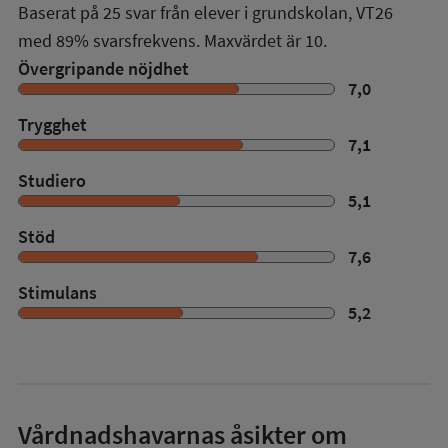
Baserat på
25
svar från elever i grundskolan,
VT26
med
89%
svarsfrekvens. Maxvärdet är 10.
Övergripande nöjdhet
7,0
Trygghet
7,1
Studiero
5,1
Stöd
7,6
Stimulans
5,2
Vårdnadshavarnas åsikter om