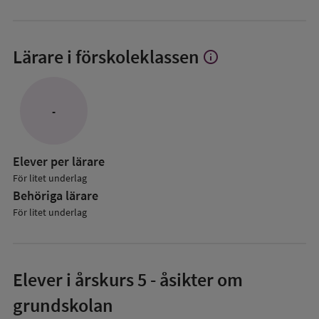
Lärare i förskoleklassen
info
Visa
mer
om
Lärare
-
i
förskoleklassen
Elever per lärare
För litet underlag
Behöriga lärare
För litet underlag
Elever i
årskurs 5
- åsikter om
grundskolan