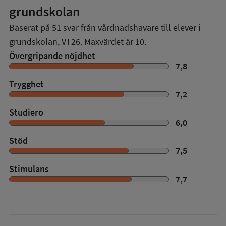
grundskolan
Baserat på
51
svar från vårdnadshavare till elever i
grundskolan,
VT26
. Maxvärdet är 10.
Övergripande nöjdhet
7,8
Trygghet
7,2
Studiero
6,0
Stöd
7,5
Stimulans
7,7