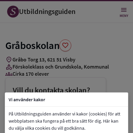
Spara
som
Utbildningsguiden
favorit
MENY
Gråboskolan
favorite
location_on
Gråbo Torg 13
,
621
51
Visby
category
Förskoleklass och Grundskola
, Kommunal
groups_3
Cirka 170 elever
Vill du kontakta skolan?
phone
Telefon:
0498-269612
Vi använder kakor
mail
E-post:
registrator-bun@gotland.se
På Utbildningsguiden använder vi kakor (cookies) för att
link
Webbplats:
Gråboskolan
webbplatsen ska fungera på ett bra sätt för dig. Här kan
du välja vilka cookies du vill godkänna.