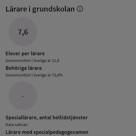
Lärare i grundskolan
info
Visa
mer
om
Lärare
7,6
i
grundskolan
Elever per lärare
Genomsnittet i Sverige är 11,9
Behöriga lärare
Genomsnittet i Sverige är 73,4%
-
Speciallärare, antal heltidstjänster
Data saknas
Lärare med specialpedagog­examen