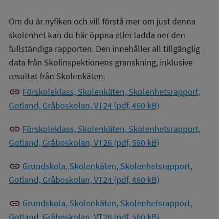
Om du är nyfiken och vill förstå mer om just denna
skolenhet kan du här öppna eller ladda ner den
fullständiga rapporten. Den innehåller all tillgänglig
data från Skolinspektionens granskning, inklusive
resultat från Skolenkäten.
link
Förskoleklass, Skolenkäten, Skolenhetsrapport,
Gotland, Gråboskolan, VT24 (pdf, 460 kB)
link
Förskoleklass, Skolenkäten, Skolenhetsrapport,
Gotland, Gråboskolan, VT26 (pdf, 560 kB)
link
Grundskola, Skolenkäten, Skolenhetsrapport,
Gotland, Gråboskolan, VT24 (pdf, 460 kB)
link
Grundskola, Skolenkäten, Skolenhetsrapport,
Gotland, Gråboskolan, VT26 (pdf, 560 kB)