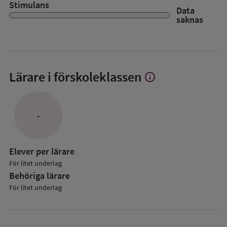
Stimulans
Data
saknas
Lärare i förskoleklassen
info
Visa
mer
om
Lärare
-
i
förskoleklassen
Elever per lärare
För litet underlag
Behöriga lärare
För litet underlag