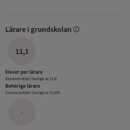
Lärare i grundskolan
info
Visa
mer
om
Lärare
11,1
i
grundskolan
Elever per lärare
Genomsnittet i Sverige är 11,9
Behöriga lärare
Genomsnittet i Sverige är 73,4%
-