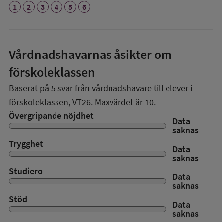
1
2
3
4
5
6
Vårdnadshavarnas åsikter om
förskoleklassen
Baserat på
5
svar från vårdnadshavare till elever i
förskoleklassen,
VT26
. Maxvärdet är 10.
Övergripande nöjdhet
Data
saknas
Trygghet
Data
saknas
Studiero
Data
saknas
Stöd
Data
saknas