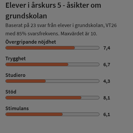
Elever i
årskurs 5
- åsikter om
grundskolan
Baserat på
23
svar från elever i grundskolan,
VT26
med
85%
svarsfrekvens. Maxvärdet är 10.
Övergripande nöjdhet
7,4
Trygghet
6,7
Studiero
4,3
Stöd
8,1
Stimulans
6,1