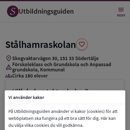
Spara
som
Utbildningsguiden
favorit
MENY
Stålhamraskolan
favorite
location_on
Skogvaktarvägen 30
,
151
33
Södertälje
Förskoleklass och Grundskola och Anpassad
category
grundskola
, Kommunal
groups_3
Cirka 180 elever
Vill du kontakta skolan?
Vi använder kakor
phone
Telefon:
08-52303872
mail
E-post:
stalhamraskolan@skolasodertalje.se
På Utbildningsguiden använder vi kakor (cookies) för att
webbplatsen ska fungera på ett bra sätt för dig. Här kan
link
Webbplats:
Stålhamraskolan
du välja vilka cookies du vill godkänna.