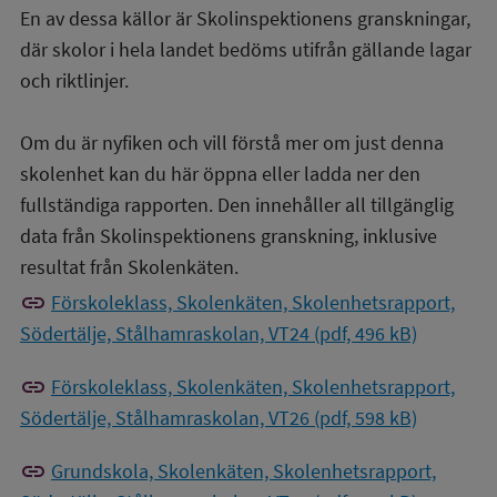
En av dessa källor är Skolinspektionens granskningar,
där skolor i hela landet bedöms utifrån gällande lagar
och riktlinjer.
Om du är nyfiken och vill förstå mer om just denna
skolenhet kan du här öppna eller ladda ner den
fullständiga rapporten. Den innehåller all tillgänglig
data från Skolinspektionens granskning, inklusive
resultat från Skolenkäten.
link
Förskoleklass, Skolenkäten, Skolenhetsrapport,
Södertälje, Stålhamraskolan, VT24 (pdf, 496 kB)
link
Förskoleklass, Skolenkäten, Skolenhetsrapport,
Södertälje, Stålhamraskolan, VT26 (pdf, 598 kB)
link
Grundskola, Skolenkäten, Skolenhetsrapport,