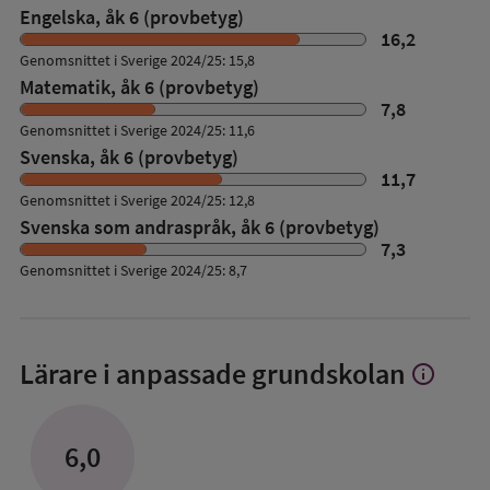
Engelska, åk 6 (provbetyg)
16,2
Genomsnittet i Sverige 2024/25: 15,8
Matematik, åk 6 (provbetyg)
7,8
Genomsnittet i Sverige 2024/25: 11,6
Svenska, åk 6 (provbetyg)
11,7
Genomsnittet i Sverige 2024/25: 12,8
Svenska som andraspråk, åk 6 (provbetyg)
7,3
Genomsnittet i Sverige 2024/25: 8,7
Lärare i anpassade grundskolan
info
Visa
mer
om
Lärare
6,0
i
anpassade