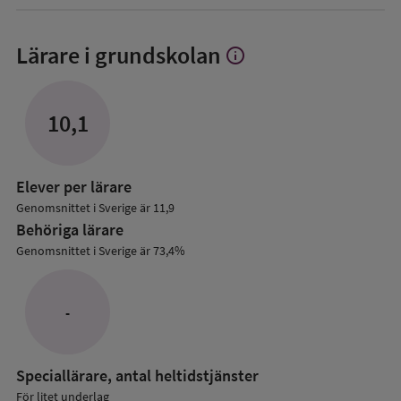
Lärare i grundskolan
info
Visa
mer
om
Lärare
10,1
i
grundskolan
Elever per lärare
Genomsnittet i Sverige är 11,9
Behöriga lärare
Genomsnittet i Sverige är 73,4%
-
Speciallärare, antal heltidstjänster
För litet underlag