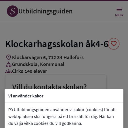
Spara
som
Utbildningsguiden
favorit
MENY
Klockarhagsskolan åk4-6
favorite
location_on
Klockarvägen 6
,
712
34
Hällefors
category
Grundskola
, Kommunal
groups_3
Cirka 140 elever
Vill du kontakta skolan?
phone
Telefon:
0591-64168
Vi använder kakor
mail
E-post:
kajsa.alfredsson@hellefors.se
På Utbildningsguiden använder vi kakor (cookies) för att
link
Webbplats:
Klockarhagsskolan åk4-6
webbplatsen ska fungera på ett bra sätt för dig. Här kan
du välja vilka cookies du vill godkänna.