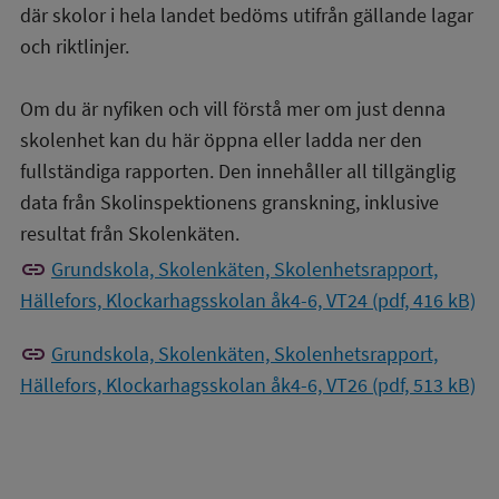
där skolor i hela landet bedöms utifrån gällande lagar
och riktlinjer.
Om du är nyfiken och vill förstå mer om just denna
skolenhet kan du här öppna eller ladda ner den
fullständiga rapporten. Den innehåller all tillgänglig
data från Skolinspektionens granskning, inklusive
resultat från Skolenkäten.
link
Grundskola, Skolenkäten, Skolenhetsrapport,
Hällefors, Klockarhagsskolan åk4-6, VT24 (pdf, 416 kB)
link
Grundskola, Skolenkäten, Skolenhetsrapport,
Hällefors, Klockarhagsskolan åk4-6, VT26 (pdf, 513 kB)