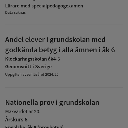
Lärare med specialpedagog­examen
Data saknas
Andel elever i grundskolan med
godkända betyg i alla ämnen i åk 6
Klockarhagsskolan åk4-6
Genomsnitt i Sverige
Uppgiften avser läsåret 2024/25
Nationella prov i grundskolan
Maxvärdet är 20.
Årskurs 6
Engelska, åk 6 (provbetyg)