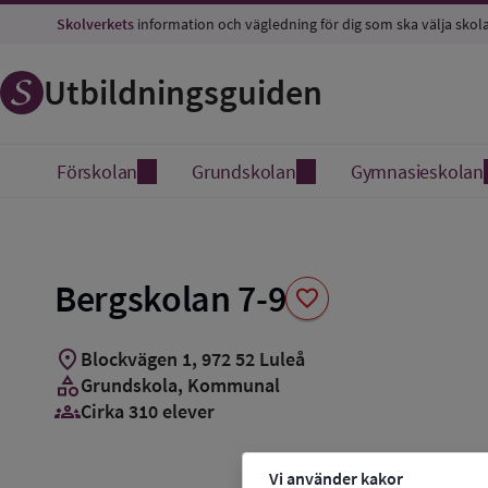
Spara
Skolverkets
information och vägledning för dig som ska välja skol
som
favorit
Utbildningsguiden
Förskolan
Grundskolan
Gymnasieskolan
Bergskolan 7-9
favorite
location_on
Blockvägen 1
,
972
52
Luleå
category
Grundskola
, Kommunal
groups_3
Cirka 310 elever
Vi använder kakor