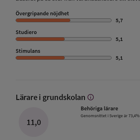
Övergripande nöjdhet
5,7
Studiero
5,1
Stimulans
5,1
Lärare i grundskolan
info
Visa
mer
Behöriga lärare
om
Lärare
Genomsnittet i Sverige är 73,4%
11,0
i
grundskolan