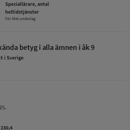
Speciallärare, antal
heltidstjänster
För litet underlag
ända betyg i alla ämnen i åk 9
 i Sverige
25.
230,4