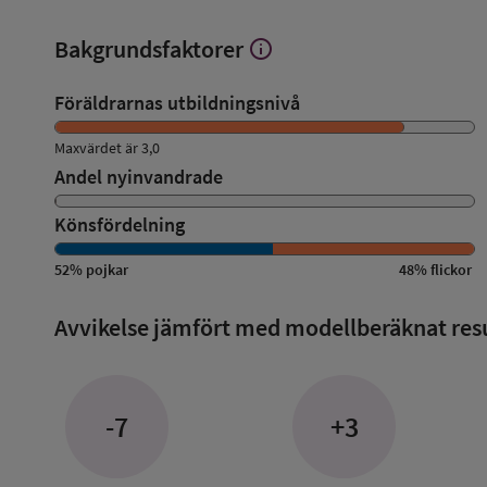
Bakgrundsfaktorer
info
Visa
mer
om
Föräldrarnas utbildningsnivå
Bakgrundsfaktorer
Maxvärdet är 3,0
Andel nyinvandrade
Könsfördelning
52
%
pojkar
48
%
flickor
Avvikelse jämfört med modellberäknat res
-7
+3