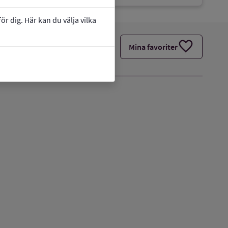
r dig. Här kan du välja vilka
favorite
Mina favoriter