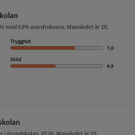
skolan
26
med
63%
svarsfrekvens. Maxvärdet är 10.
Trygghet
7,0
Stöd
4,9
skolan
er i grundskolan,
VT26
. Maxvärdet är 10.