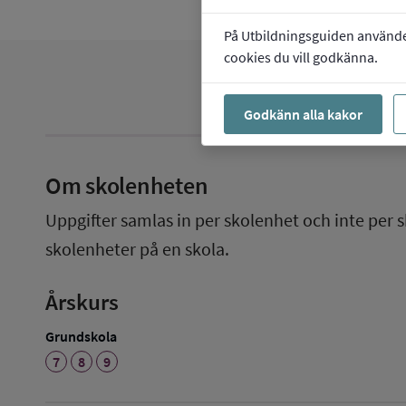
På Utbildningsguiden använder 
cookies du vill godkänna.
Godkänn alla kakor
Om skolenheten
Uppgifter samlas in per skolenhet och inte per s
skolenheter på en skola.
Årskurs
Grundskola
7
8
9