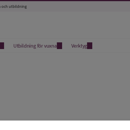
a och utbildning
Utbildning för vuxna
Verktyg