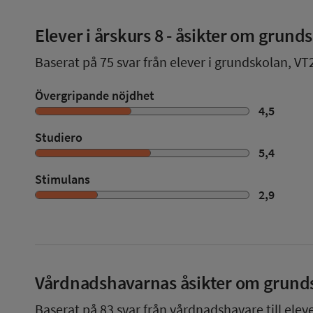
Elever i
årskurs 8
- åsikter om grund
Baserat på
75
svar från elever i grundskolan,
VT
Övergripande nöjdhet
4,5
Studiero
5,4
Stimulans
2,9
Vårdnadshavarnas åsikter om grund
Baserat på
83
svar från vårdnadshavare till elev