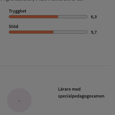
Trygghet
6,3
Stöd
5,7
Lärare med
specialpedagog­examen
-