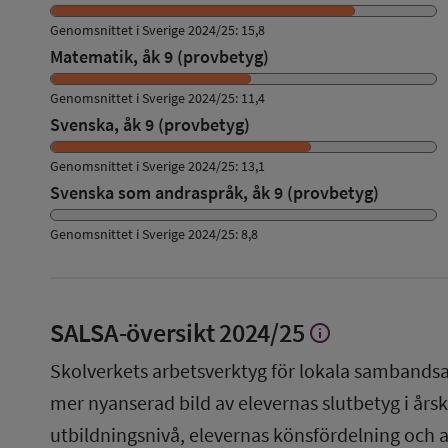
Genomsnittet i Sverige 2024/25: 15,8
Matematik, åk 9 (provbetyg)
Genomsnittet i Sverige 2024/25: 11,4
Svenska, åk 9 (provbetyg)
Genomsnittet i Sverige 2024/25: 13,1
Svenska som andraspråk, åk 9 (provbetyg)
Genomsnittet i Sverige 2024/25: 8,8
SALSA-översikt
2024/25
info
Visa
mer
Skolverkets arbetsverktyg för lokala sambandsa
om
SALSA-
mer nyanserad bild av elevernas slutbetyg i årsku
översikt
utbildningsnivå, elevernas könsfördelning och 