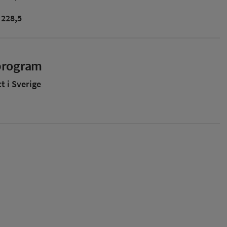
228,5
sprogram
 i Sverige