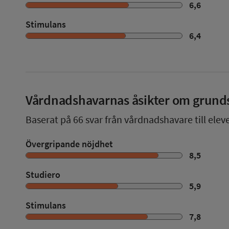
6,6
Stimulans
6,4
Vårdnadshavarnas åsikter om grund
Baserat på
66
svar från vårdnadshavare till elev
Övergripande nöjdhet
8,5
Studiero
5,9
Stimulans
7,8