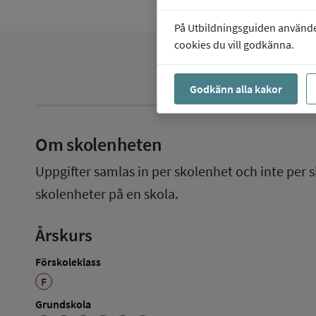
På Utbildningsguiden använder 
cookies du vill godkänna.
Godkänn alla kakor
Om skolenheten
Uppgifter samlas in per skolenhet och inte per s
skolenheter på en skola.
Årskurs
Förskoleklass
F
Grundskola