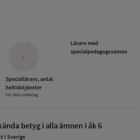
Lärare med
specialpedagog­examen
-
Speciallärare, antal
heltidstjänster
För litet underlag
ända betyg i alla ämnen i åk 6
 i Sverige