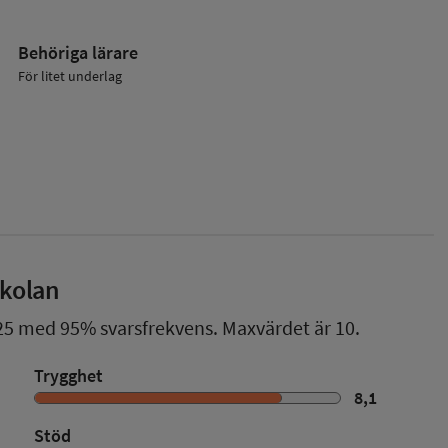
Behöriga lärare
För litet underlag
skolan
25
med
95%
svarsfrekvens. Maxvärdet är 10.
Trygghet
8,1
Stöd