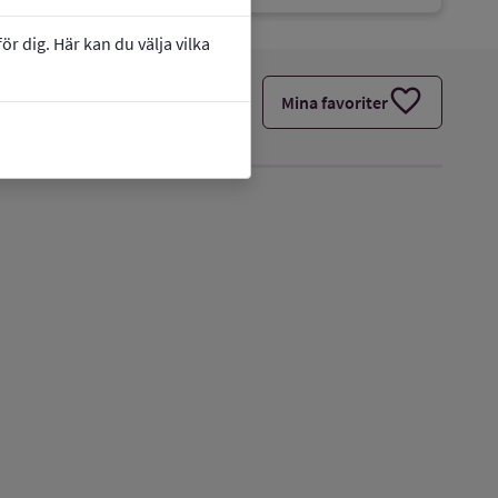
r dig. Här kan du välja vilka
favorite
Mina favoriter