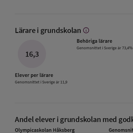
Lärare i grundskolan
info
Visa
mer
Behöriga lärare
om
Lärare
Genomsnittet i Sverige är 73,4%
16,3
i
grundskolan
Elever per lärare
Genomsnittet i Sverige är 11,9
Andel elever i grundskolan med godk
Olympicaskolan Håksberg
Genomsnitt