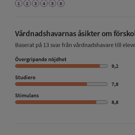
1
2
3
4
5
6
Vårdnadshavarnas åsikter om försko
Baserat på
13
svar från vårdnadshavare till eleve
Övergripande nöjdhet
9,2
Studiero
7,8
Stimulans
8,8