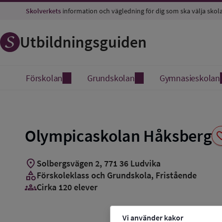
Spara
Skolverkets
information och vägledning för dig som ska välja skol
som
favorit
Utbildningsguiden
Förskolan
Grundskolan
Gymnasieskolan
Olympicaskolan Håksberg
favo
location_on
Solbergsvägen 2
,
771
36
Ludvika
category
Förskoleklass och Grundskola
, Fristående
groups_3
Cirka 120 elever
Vi använder kakor