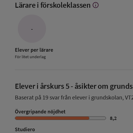
Lärare i förskoleklassen
info
Visa
mer
om
Lärare
i
-
förskoleklassen
Elever per lärare
För litet underlag
Elever i
årskurs 5
- åsikter om grund
Baserat på
19
svar från elever i grundskolan,
VT
Övergripande nöjdhet
8,2
Studiero