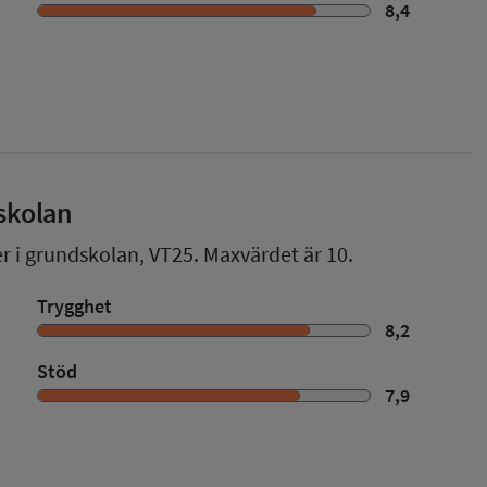
8,4
skolan
er i grundskolan,
VT25
. Maxvärdet är 10.
Trygghet
8,2
Stöd
7,9