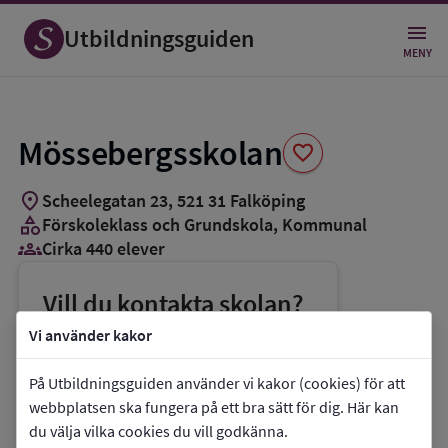
Spara
som
Utbildningsguiden
favorit
MENY
Mössebergsskolan
favorite
location_on
Scheelegatan 23
,
521
31
Falköping
category
Förskoleklass och Grundskola
, Kommunal
groups_3
Cirka 440 elever
Vill du kontakta skolan?
phone
Telefon:
0515-885500
Vi använder kakor
mail
E-post:
mosseberg@falkoping.se
På Utbildningsguiden använder vi kakor (cookies) för att
link
Webbplats:
Mössebergsskolan
webbplatsen ska fungera på ett bra sätt för dig. Här kan
du välja vilka cookies du vill godkänna.