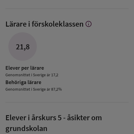
Lärare i förskoleklassen
info
Visa
mer
om
Lärare
21,8
i
förskoleklassen
Elever per lärare
Genomsnittet i Sverige är 17,2
Behöriga lärare
Genomsnittet i Sverige är 87,2%
Elever i
årskurs 5
- åsikter om
grundskolan