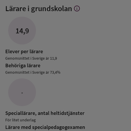
Lärare i grundskolan
info
Visa
mer
om
Lärare
14,9
i
grundskolan
Elever per lärare
Genomsnittet i Sverige är 11,9
Behöriga lärare
Genomsnittet i Sverige är 73,4%
-
Speciallärare, antal heltidstjänster
För litet underlag
Lärare med specialpedagog­examen