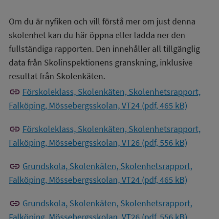
Om du är nyfiken och vill förstå mer om just denna
skolenhet kan du här öppna eller ladda ner den
fullständiga rapporten. Den innehåller all tillgänglig
data från Skolinspektionens granskning, inklusive
resultat från Skolenkäten.
link
Förskoleklass, Skolenkäten, Skolenhetsrapport,
Falköping, Mössebergsskolan, VT24 (pdf, 465 kB)
link
Förskoleklass, Skolenkäten, Skolenhetsrapport,
Falköping, Mössebergsskolan, VT26 (pdf, 556 kB)
link
Grundskola, Skolenkäten, Skolenhetsrapport,
Falköping, Mössebergsskolan, VT24 (pdf, 465 kB)
link
Grundskola, Skolenkäten, Skolenhetsrapport,
Falköping, Mössebergsskolan, VT26 (pdf, 556 kB)