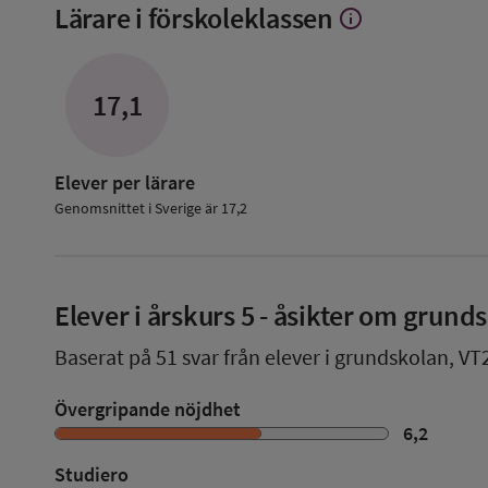
Lärare i förskoleklassen
info
Visa
mer
om
Lärare
17,1
i
förskoleklassen
Elever per lärare
Genomsnittet i Sverige är 17,2
Elever i
årskurs 5
- åsikter om grund
Baserat på
51
svar från elever i grundskolan,
VT
Övergripande nöjdhet
6,2
Studiero