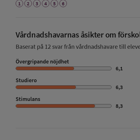
1
2
3
4
5
6
Vårdnadshavarnas åsikter om försko
Baserat på
12
svar från vårdnadshavare till eleve
Övergripande nöjdhet
6,1
Studiero
6,3
Stimulans
8,3