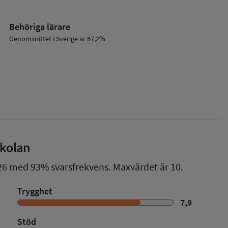
Behöriga lärare
Genomsnittet i Sverige är 87,2%
skolan
26
med
93%
svarsfrekvens. Maxvärdet är 10.
Trygghet
7,9
Stöd