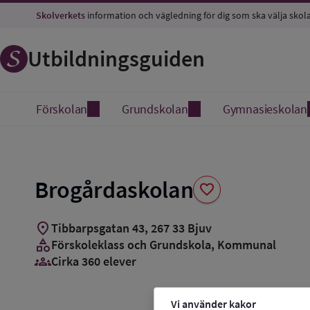
Spara
Skolverkets
information och vägledning för dig som ska välja skol
som
favorit
Utbildningsguiden
Förskolan
Grundskolan
Gymnasieskolan
Brogårdaskolan
favorite
location_on
Tibbarpsgatan 43
,
267
33
Bjuv
category
Förskoleklass och Grundskola
, Kommunal
groups_3
Cirka 360 elever
Vi använder kakor