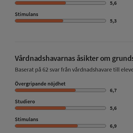
5,6
Stimulans
5,3
Vårdnadshavarnas åsikter om grund
Baserat på
62
svar från vårdnadshavare till elev
Övergripande nöjdhet
6,7
Studiero
5,6
Stimulans
6,9