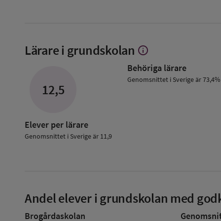
Lärare i grundskolan
info
Visa
mer
Behöriga lärare
om
Lärare
Genomsnittet i Sverige är 73,4%
12,5
i
grundskolan
Elever per lärare
Genomsnittet i Sverige är 11,9
Andel elever i grundskolan med godk
Brogårdaskolan
Genomsnitt