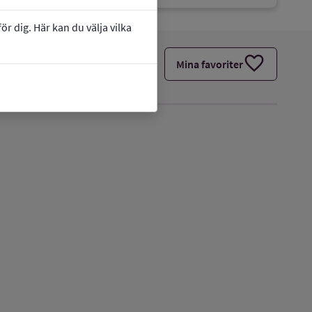
r dig. Här kan du välja vilka
favorite
Mina favoriter