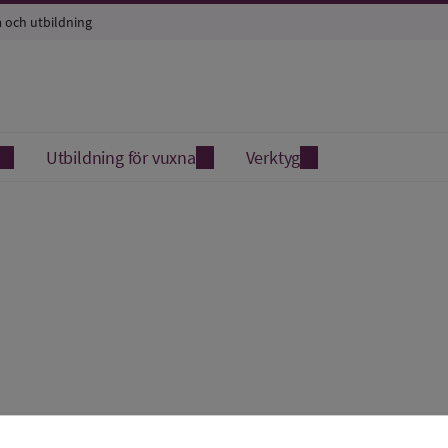
a och utbildning
Utbildning för vuxna
Verktyg