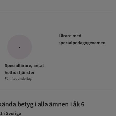
Lärare med
specialpedagog­examen
-
Speciallärare, antal
heltidstjänster
För litet underlag
ända betyg i alla ämnen i åk 6
 i Sverige