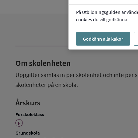
På Utbildningsguiden använder 
cookies du vill godkänna.
Godkänn alla kakor
Om skolenheten
Uppgifter samlas in per skolenhet och inte per s
skolenheter på en skola.
Årskurs
Förskoleklass
F
Grundskola