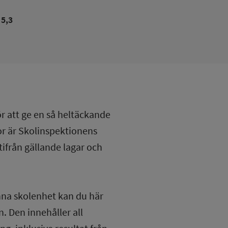
5,3
ör att ge en så heltäckande
lor är Skolinspektionens
tifrån gällande lagar och
nna skolenhet kan du här
. Den innehåller all