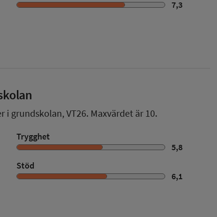
7,3
skolan
er i grundskolan,
VT26
. Maxvärdet är 10.
Trygghet
5,8
Stöd
6,1