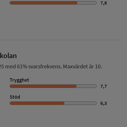
7,8
skolan
25
med
61%
svarsfrekvens. Maxvärdet är 10.
Trygghet
7,7
Stöd
6,3