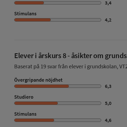
3,4
Stimulans
4,2
Elever i
årskurs 8
- åsikter om grund
Baserat på
19
svar från elever i grundskolan,
VT
Övergripande nöjdhet
6,3
Studiero
5,0
Stimulans
4,6