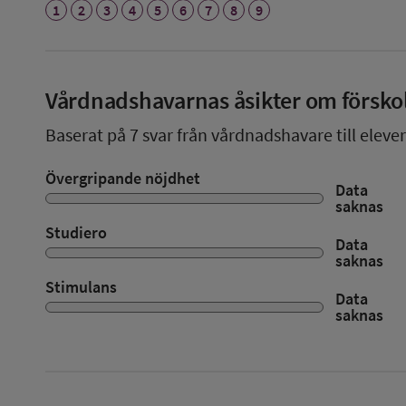
1
2
3
4
5
6
7
8
9
Vårdnadshavarnas åsikter om försko
Baserat på
7
svar från vårdnadshavare till elever
Övergripande nöjdhet
Data
saknas
Studiero
Data
saknas
Stimulans
Data
saknas