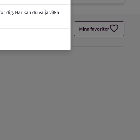
r dig. Här kan du välja vilka
favorite
Mina favoriter