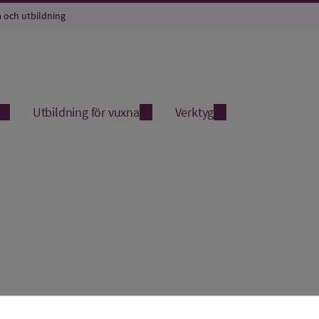
a och utbildning
Utbildning för vuxna
Verktyg