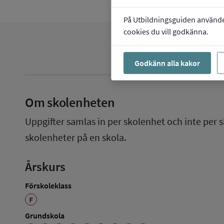
På Utbildningsguiden använder 
cookies du vill godkänna.
Godkänn alla kakor
Om skolenheten
Uppgifter samlas in per skolenhet och inte per s
skolenheter på en skola.
Årskurs
Förskoleklass
F
Grundskola