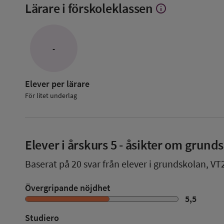
Lärare i förskoleklassen
info
Visa
mer
om
Lärare
i
-
förskoleklassen
Elever per lärare
För litet underlag
Elever i
årskurs 5
- åsikter om grund
Baserat på
20
svar från elever i grundskolan,
VT
Övergripande nöjdhet
5,5
Studiero