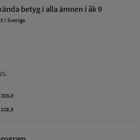
ända betyg i alla ämnen i åk 9
 i Sverige
25.
203,0
228,5
sprogram