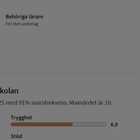
Behöriga lärare
För litet underlag
skolan
25
med
91%
svarsfrekvens. Maxvärdet är 10.
Trygghet
6,5
Stöd