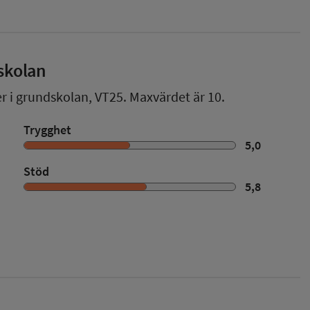
skolan
er i grundskolan,
VT25
. Maxvärdet är 10.
Trygghet
5,0
Stöd
5,8