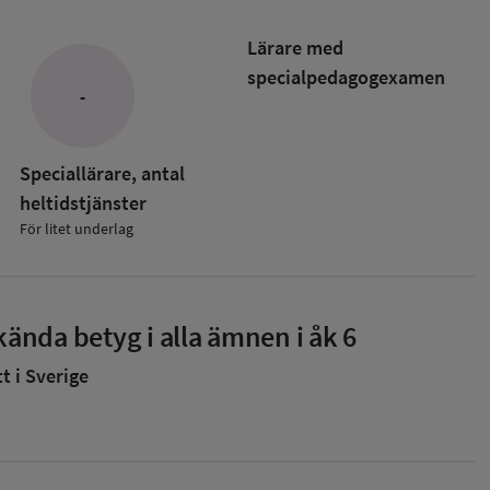
Lärare med
specialpedagog­examen
-
Speciallärare, antal
heltidstjänster
För litet underlag
ända betyg i alla ämnen i åk 6
 i Sverige