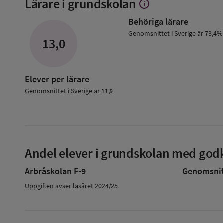
Lärare i grundskolan
info
Visa
mer
Behöriga lärare
om
Lärare
Genomsnittet i Sverige är 73,4%
13,0
i
grundskolan
Elever per lärare
Genomsnittet i Sverige är 11,9
Andel elever i grundskolan med godk
Arbråskolan F-9
Genomsnitt
Uppgiften avser läsåret 2024/25