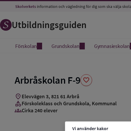
Spara
Skolverkets
information och vägledning för dig som ska välja skol
som
favorit
Utbildningsguiden
Förskolan
Grundskolan
Gymnasieskolan
Arbråskolan F-9
favorite
location_on
Elevvägen 3
,
821
61
Arbrå
category
Förskoleklass och Grundskola
, Kommunal
groups_3
Cirka 240 elever
Vi använder kakor