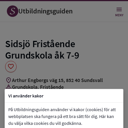
Spara
som
Utbildningsguiden
favorit
MENY
Sidsjö Fristående
Grundskola åk 7-9
favorite
location_on
Arthur Engbergs väg 15
,
852
40
Sundsvall
category
Grundskola
, Fristående
Vi använder kakor
Vill du kontakta skolan?
På Utbildningsguiden använder vi kakor (cookies) för att
phone
Telefon:
073-5221060
webbplatsen ska fungera på ett bra sätt för dig. Här kan
mail
E-post:
madeleine.rosth@sfg.se
du välja vilka cookies du vill godkänna.