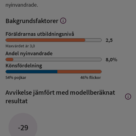
nyinvandrade.
Bakgrundsfaktorer
info
Visa
mer
om
Föräldrarnas utbildningsnivå
Bakgrundsfaktorer
2,5
Maxvärdet är 3,0
Andel nyinvandrade
8,0
%
Könsfördelning
54
%
pojkar
46
%
flickor
Avvikelse jämfört med modellberäknat
info
Visa
resultat
mer
om
Avvik
jämfö
-29
med
mode