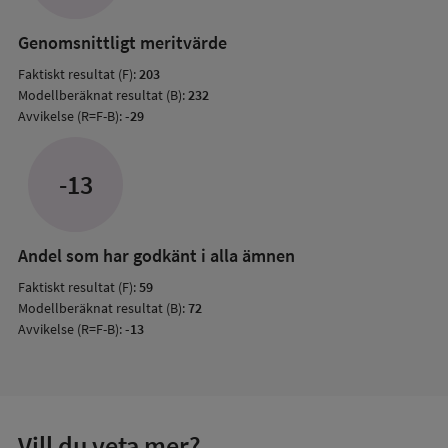
resul
Genomsnittligt meritvärde
Faktiskt resultat (F):
203
Modellberäknat resultat (B):
232
Avvikelse (R=F-B):
-29
-13
Andel som har godkänt i alla ämnen
Faktiskt resultat (F):
59
Modellberäknat resultat (B):
72
Avvikelse (R=F-B):
-13
Vill du veta mer?