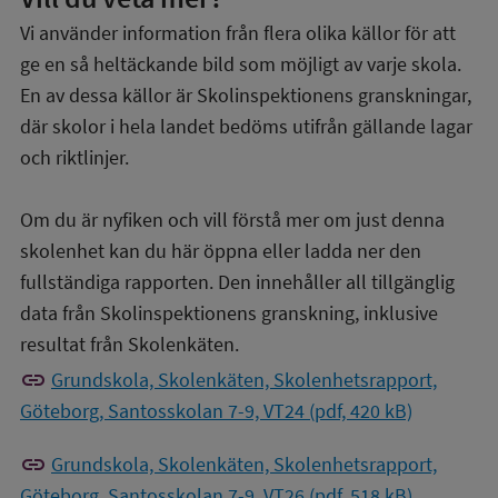
Vi använder information från flera olika källor för att
ge en så heltäckande bild som möjligt av varje skola.
En av dessa källor är Skolinspektionens granskningar,
där skolor i hela landet bedöms utifrån gällande lagar
och riktlinjer.
Om du är nyfiken och vill förstå mer om just denna
skolenhet kan du här öppna eller ladda ner den
fullständiga rapporten. Den innehåller all tillgänglig
data från Skolinspektionens granskning, inklusive
resultat från Skolenkäten.
link
Grundskola, Skolenkäten, Skolenhetsrapport,
Göteborg, Santosskolan 7-9, VT24 (pdf, 420 kB)
link
Grundskola, Skolenkäten, Skolenhetsrapport,
Göteborg, Santosskolan 7-9, VT26 (pdf, 518 kB)