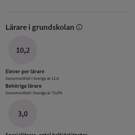
Lärare i grundskolan
info
Visa
mer
om
Lärare
10,2
i
grundskolan
Elever per lärare
Genomsnittet i Sverige är 11,9
Behöriga lärare
Genomsnittet i Sverige är 73,4%
3,0
Speciallärare, antal heltidstjänster