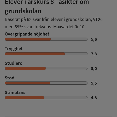
Elever i
årskurs 8
- åsikter om
grundskolan
Baserat på
62
svar från elever i grundskolan,
VT26
med
59%
svarsfrekvens. Maxvärdet är 10.
Övergripande nöjdhet
5,6
Trygghet
7,3
Studiero
5,0
Stöd
5,5
Stimulans
4,8