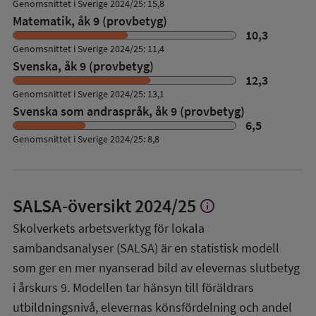
Genomsnittet i Sverige 2024/25: 15,8
Matematik, åk 9 (provbetyg)
10,3
Genomsnittet i Sverige 2024/25: 11,4
Svenska, åk 9 (provbetyg)
12,3
Genomsnittet i Sverige 2024/25: 13,1
Svenska som andraspråk, åk 9 (provbetyg)
6,5
Genomsnittet i Sverige 2024/25: 8,8
SALSA-översikt
2024/25
info
Visa
mer
Skolverkets arbetsverktyg för lokala
om
sambandsanalyser (SALSA) är en statistisk modell
SALSA-
översikt
som ger en mer nyanserad bild av elevernas slutbetyg
i årskurs 9. Modellen tar hänsyn till föräldrars
utbildningsnivå, elevernas könsfördelning och andel