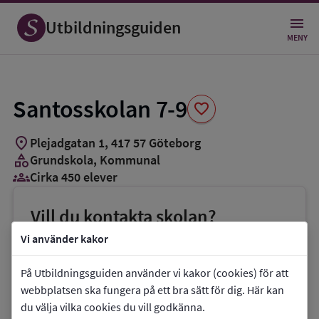
Spara
som
Utbildningsguiden
favorit
MENY
Santosskolan 7-9
favorite
location_on
Plejadgatan 1
,
417
57
Göteborg
category
Grundskola
, Kommunal
groups_3
Cirka 450 elever
Vill du kontakta skolan?
phone
Telefon:
031-3673851
Vi använder kakor
mail
E-post:
På Utbildningsguiden använder vi kakor (cookies) för att
maria.2.gustafsson@grundskola.goteborg.se
webbplatsen ska fungera på ett bra sätt för dig. Här kan
du välja vilka cookies du vill godkänna.
link
Webbplats:
Santosskolan 7-9