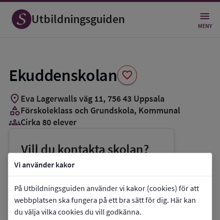
Spara
som
Utbildningsguiden
favorit
MENY
Ekuddenskolan
favorite
location_on
Eva Lagerwalls väg 11
,
756
43
Uppsala
category
Förskoleklass och Grundskola
, Kommunal
groups_3
Cirka 80 elever
Vill du kontakta skolan?
phone
Telefon:
018-7278765
Vi använder kakor
mail
E-post:
valsatraskolan@uppsala.se
På Utbildningsguiden använder vi kakor (cookies) för att
link
Webbplats:
Ekuddenskolan
webbplatsen ska fungera på ett bra sätt för dig. Här kan
du välja vilka cookies du vill godkänna.