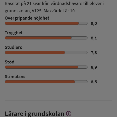
Baserat på
21
svar från vårdnadshavare till elever i
grundskolan,
VT25
. Maxvärdet är 10.
Övergripande nöjdhet
9,0
Trygghet
8,1
Studiero
7,3
Stöd
8,9
Stimulans
8,5
Lärare i grundskolan
info
Visa