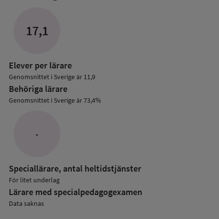
mer
om
Lärare
17,1
i
grundskolan
Elever per lärare
Genomsnittet i Sverige är 11,9
Behöriga lärare
Genomsnittet i Sverige är 73,4%
-
Speciallärare, antal heltidstjänster
För litet underlag
Lärare med specialpedagog­examen
Data saknas