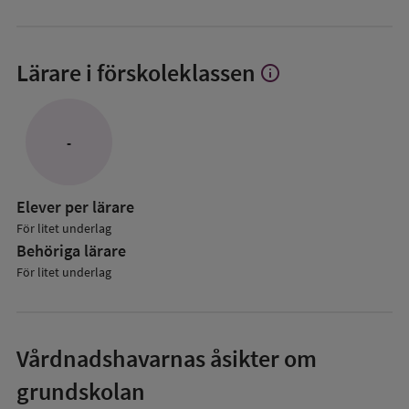
Lärare i förskoleklassen
info
Visa
mer
om
Lärare
-
i
förskoleklassen
Elever per lärare
För litet underlag
Behöriga lärare
För litet underlag
Vårdnadshavarnas åsikter om
grundskolan