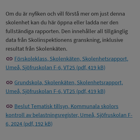
Om du är nyfiken och vill förstå mer om just denna
skolenhet kan du här öppna eller ladda ner den
fullständiga rapporten. Den innehåller all tillgänglig
data från Skolinspektionens granskning, inklusive
resultat från Skolenkäten.
link
Förskoleklass, Skolenkäten, Skolenhetsrapport,
Umeå, Sjöfruskolan F-6, VT25 (pdf, 419 kB)
link
Grundskola, Skolenkäten, Skolenhetsrapport,
Umeå, Sjöfruskolan F-6, VT25 (pdf, 419 kB)
link
Beslut Tematisk tillsyn, Kommunala skolors
kontroll av belastningsregister, Umeå, Sjöfruskolan F-
6, 2024 (pdf, 192 kB)