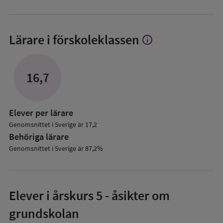
Lärare i förskoleklassen
info
Visa
mer
om
Lärare
16,7
i
förskoleklassen
Elever per lärare
Genomsnittet i Sverige är 17,2
Behöriga lärare
Genomsnittet i Sverige är 87,2%
Elever i
årskurs 5
- åsikter om
grundskolan