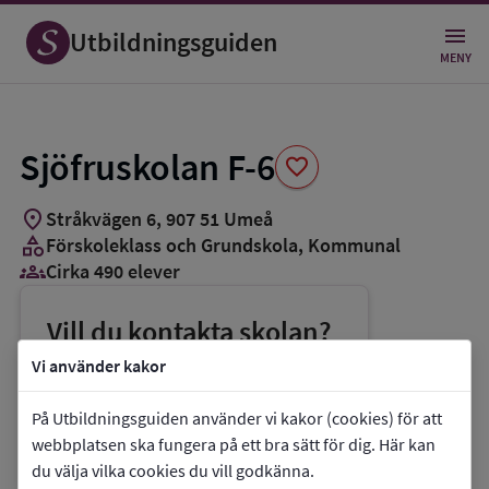
Spara
som
Utbildningsguiden
favorit
MENY
Sjöfruskolan F-6
favorite
location_on
Stråkvägen 6
,
907
51
Umeå
category
Förskoleklass och Grundskola
, Kommunal
groups_3
Cirka 490 elever
Vill du kontakta skolan?
phone
Telefon:
090-165800
Vi använder kakor
mail
E-post:
patrik.eriksson@umea.se
På Utbildningsguiden använder vi kakor (cookies) för att
link
Webbplats:
Sjöfruskolan F-6
webbplatsen ska fungera på ett bra sätt för dig. Här kan
du välja vilka cookies du vill godkänna.