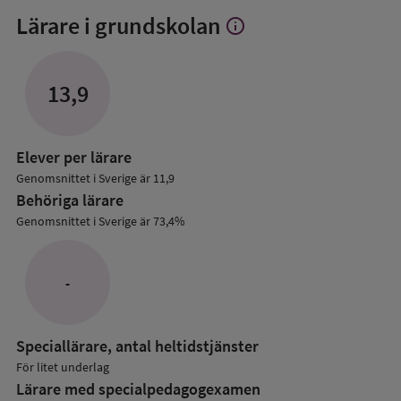
Lärare i grundskolan
info
Visa
mer
om
Lärare
13,9
i
grundskolan
Elever per lärare
Genomsnittet i Sverige är 11,9
Behöriga lärare
Genomsnittet i Sverige är 73,4%
-
Speciallärare, antal heltidstjänster
För litet underlag
Lärare med specialpedagog­examen