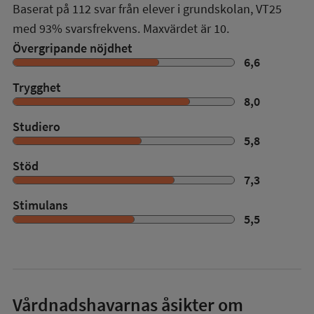
Baserat på
112
svar från elever i grundskolan,
VT25
med
93%
svarsfrekvens. Maxvärdet är 10.
Övergripande nöjdhet
6,6
Trygghet
8,0
Studiero
5,8
Stöd
7,3
Stimulans
5,5
Vårdnadshavarnas åsikter om