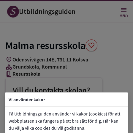
Spara
som
Utbildningsguiden
favorit
MENY
Malma resursskola
favorite
location_on
Odensvivägen 14E
,
731
11
Kolsva
category
Grundskola
, Kommunal
book_5
Resursskola
Vill du kontakta skolan?
phone
Telefon:
0221-25695
Vi använder kakor
mail
E-post:
johan.hallberg@koping.se
På Utbildningsguiden använder vi kakor (cookies) för att
link
Webbplats:
Malma resursskola
webbplatsen ska fungera på ett bra sätt för dig. Här kan
du välja vilka cookies du vill godkänna.