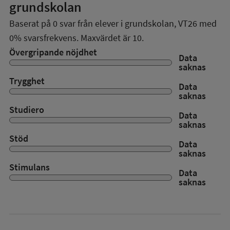
grundskolan
Baserat på
0
svar från elever i grundskolan,
VT26
med
0%
svarsfrekvens. Maxvärdet är 10.
Övergripande nöjdhet
Data
saknas
Trygghet
Data
saknas
Studiero
Data
saknas
Stöd
Data
saknas
Stimulans
Data
saknas