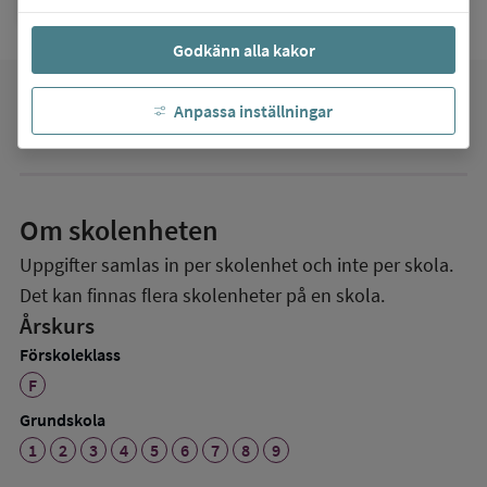
Godkänn alla kakor
favorite
Anpassa inställningar
Mina favoriter
Om skolenheten
Uppgifter samlas in per skolenhet och inte per skola.
Det kan finnas flera skolenheter på en skola.
Årskurs
Förskoleklass
F
Grundskola
1
2
3
4
5
6
7
8
9