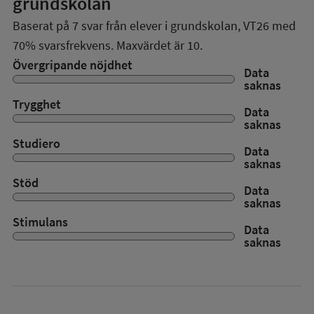
grundskolan
Baserat på
7
svar från elever i grundskolan,
VT26
med
70%
svarsfrekvens. Maxvärdet är 10.
Övergripande nöjdhet
Data
saknas
Trygghet
Data
saknas
Studiero
Data
saknas
Stöd
Data
saknas
Stimulans
Data
saknas