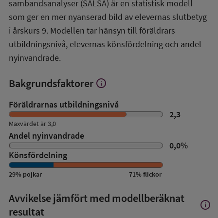
sambandsanalyser (SALSA) är en statistisk modell
SALSA-
översikt
som ger en mer nyanserad bild av elevernas slutbetyg
i årskurs 9. Modellen tar hänsyn till föräldrars
utbildningsnivå, elevernas könsfördelning och andel
nyinvandrade.
Bakgrundsfaktorer
info
Visa
mer
om
Föräldrarnas utbildningsnivå
Bakgrundsfaktorer
2,3
Maxvärdet är 3,0
Andel nyinvandrade
0,0
%
Könsfördelning
29
%
pojkar
71
%
flickor
Avvikelse jämfört med modellberäknat
info
Visa
resultat
mer