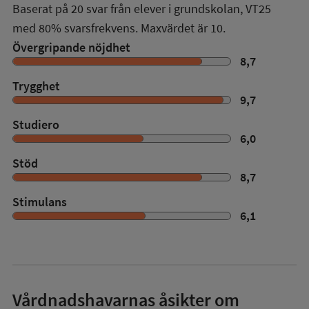
Baserat på
20
svar från elever i grundskolan,
VT25
med
80%
svarsfrekvens. Maxvärdet är 10.
Övergripande nöjdhet
8,7
Trygghet
9,7
Studiero
6,0
Stöd
8,7
Stimulans
6,1
Vårdnadshavarnas åsikter om