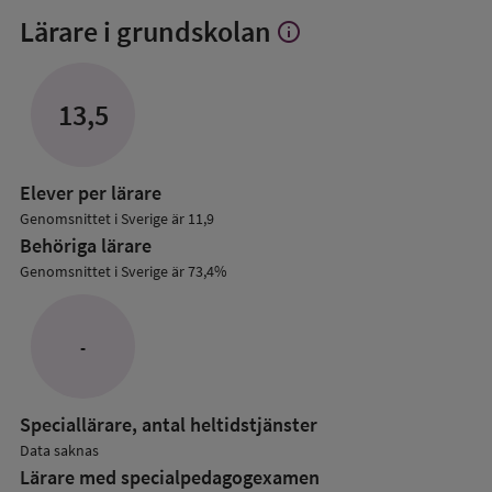
Lärare i grundskolan
info
Visa
mer
om
Lärare
13,5
i
grundskolan
Elever per lärare
Genomsnittet i Sverige är 11,9
Behöriga lärare
Genomsnittet i Sverige är 73,4%
-
Speciallärare, antal heltidstjänster
Data saknas
Lärare med specialpedagog­examen