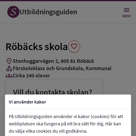
Spara
som
Utbildningsguiden
favorit
MENY
Röbäcks skola
favorite
location_on
Stenhuggarvägen 2
,
905
81
Röbäck
category
Förskoleklass och Grundskola
, Kommunal
groups_3
Cirka 140 elever
Vill du kontakta skolan?
phone
Telefon:
090-165938
Vi använder kakor
mail
E-post:
robacksskolan@umea.se
På Utbildningsguiden använder vi kakor (cookies) för att
link
Webbplats:
Röbäcks skola
webbplatsen ska fungera på ett bra sätt för dig. Här kan
du välja vilka cookies du vill godkänna.