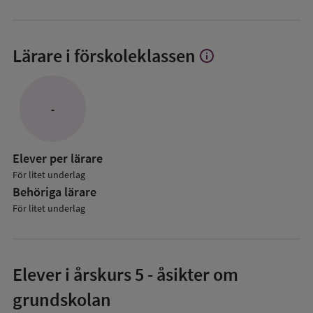
Lärare i förskoleklassen
info
Visa
mer
om
Lärare
-
i
förskoleklassen
Elever per lärare
För litet underlag
Behöriga lärare
För litet underlag
Elever i
årskurs 5
- åsikter om
grundskolan