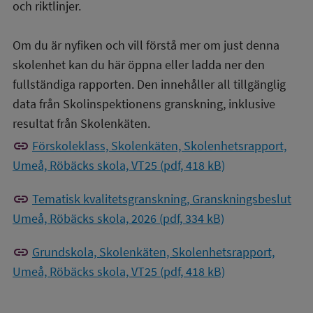
och riktlinjer.
Om du är nyfiken och vill förstå mer om just denna
skolenhet kan du här öppna eller ladda ner den
fullständiga rapporten. Den innehåller all tillgänglig
data från Skolinspektionens granskning, inklusive
resultat från Skolenkäten.
link
Förskoleklass, Skolenkäten, Skolenhetsrapport,
Umeå, Röbäcks skola, VT25 (pdf, 418 kB)
link
Tematisk kvalitetsgranskning, Granskningsbeslut
Umeå, Röbäcks skola, 2026 (pdf, 334 kB)
link
Grundskola, Skolenkäten, Skolenhetsrapport,
Umeå, Röbäcks skola, VT25 (pdf, 418 kB)