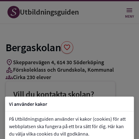
Spara
som
Utbildningsguiden
favorit
MENY
Bergaskolan
favorite
location_on
Skepparevägen 4
,
614
30
Söderköping
category
Förskoleklass och Grundskola
, Kommunal
groups_3
Cirka 230 elever
Vill du kontakta skolan?
phone
Telefon:
0121-18181
Vi använder kakor
mail
E-post:
bergaskolan@soderkoping.se
På Utbildningsguiden använder vi kakor (cookies) för att
link
Webbplats:
Bergaskolan
webbplatsen ska fungera på ett bra sätt för dig. Här kan
du välja vilka cookies du vill godkänna.