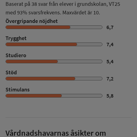
Baserat på
38
svar från elever i grundskolan,
VT25
med
93%
svarsfrekvens. Maxvärdet är 10.
Övergripande nöjdhet
6,7
Trygghet
7,4
Studiero
5,4
Stöd
7,2
Stimulans
5,8
Vårdnadshavarnas åsikter om