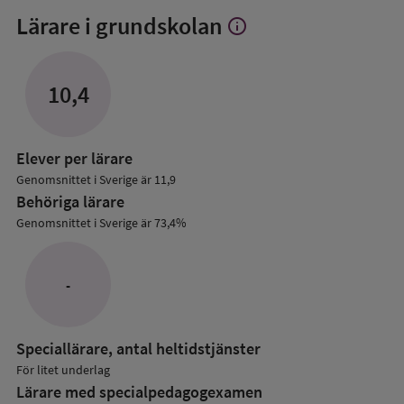
Lärare i grundskolan
info
Visa
mer
om
Lärare
10,4
i
grundskolan
Elever per lärare
Genomsnittet i Sverige är 11,9
Behöriga lärare
Genomsnittet i Sverige är 73,4%
-
Speciallärare, antal heltidstjänster
För litet underlag
Lärare med specialpedagog­examen