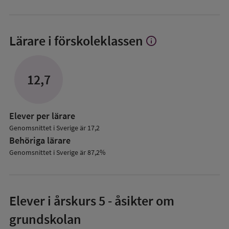
Lärare i förskoleklassen
info
Visa
mer
om
Lärare
12,7
i
förskoleklassen
Elever per lärare
Genomsnittet i Sverige är 17,2
Behöriga lärare
Genomsnittet i Sverige är 87,2%
Elever i
årskurs 5
- åsikter om
grundskolan