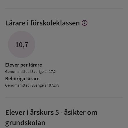
Lärare i förskoleklassen
info
Visa
mer
om
Lärare
10,7
i
förskoleklassen
Elever per lärare
Genomsnittet i Sverige är 17,2
Behöriga lärare
Genomsnittet i Sverige är 87,2%
Elever i
årskurs 5
- åsikter om
grundskolan