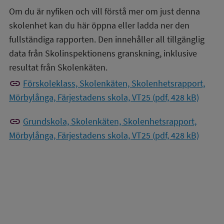
Om du är nyfiken och vill förstå mer om just denna
skolenhet kan du här öppna eller ladda ner den
fullständiga rapporten. Den innehåller all tillgänglig
data från Skolinspektionens granskning, inklusive
resultat från Skolenkäten.
link
Förskoleklass, Skolenkäten, Skolenhetsrapport,
Mörbylånga, Färjestadens skola, VT25 (pdf, 428 kB)
link
Grundskola, Skolenkäten, Skolenhetsrapport,
Mörbylånga, Färjestadens skola, VT25 (pdf, 428 kB)