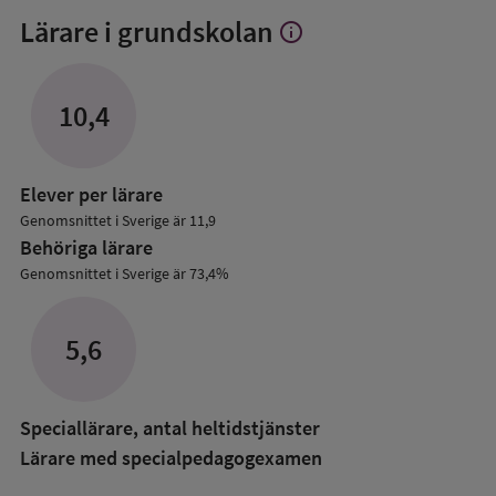
Lärare i grundskolan
info
Visa
mer
om
Lärare
10,4
i
grundskolan
Elever per lärare
Genomsnittet i Sverige är 11,9
Behöriga lärare
Genomsnittet i Sverige är 73,4%
5,6
Speciallärare, antal heltidstjänster
Lärare med specialpedagog­examen