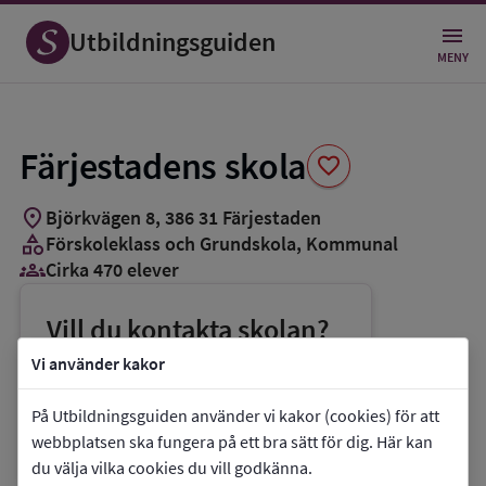
Spara
som
Utbildningsguiden
favorit
MENY
Färjestadens skola
favorite
location_on
Björkvägen 8
,
386
31
Färjestaden
category
Förskoleklass och Grundskola
, Kommunal
groups_3
Cirka 470 elever
Vill du kontakta skolan?
phone
Telefon:
010-3547232
Vi använder kakor
mail
E-post:
kommun@morbylanga.se
På Utbildningsguiden använder vi kakor (cookies) för att
link
Webbplats:
Färjestadens skola
webbplatsen ska fungera på ett bra sätt för dig. Här kan
du välja vilka cookies du vill godkänna.