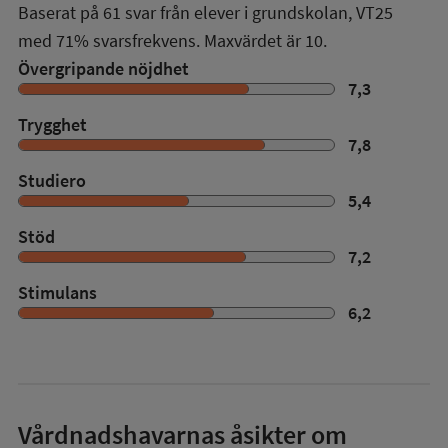
Baserat på
61
svar från elever i grundskolan,
VT25
med
71%
svarsfrekvens. Maxvärdet är 10.
Övergripande nöjdhet
7,3
Trygghet
7,8
Studiero
5,4
Stöd
7,2
Stimulans
6,2
Vårdnadshavarnas åsikter om