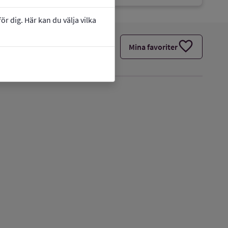
r dig. Här kan du välja vilka
favorite
Mina favoriter