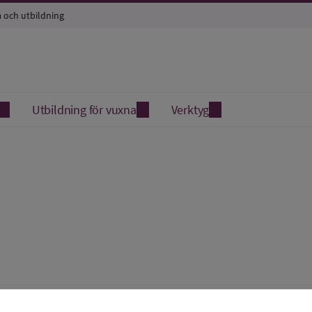
a och utbildning
Utbildning för vuxna
Verktyg