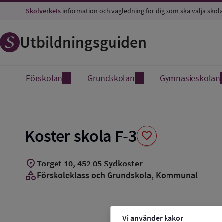
Spara
Skolverkets
information och vägledning för dig som ska välja skol
som
favorit
Utbildningsguiden
Förskolan
Grundskolan
Gymnasieskolan
Koster skola F-3
favorite
location_on
Torget 10
,
452
05
Sydkoster
category
Förskoleklass och Grundskola
, Kommunal
Vi använder kakor