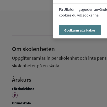
På Utbildningsguiden använder 
cookies du vill godkänna.
Godkänn alla kakor
Om skolenheten
Uppgifter samlas in per skolenhet och inte per s
skolenheter på en skola.
Årskurs
Förskoleklass
F
Grundskola