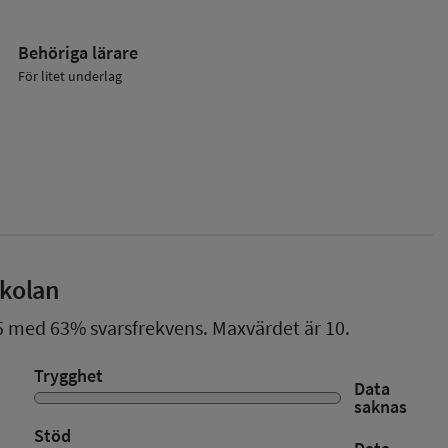
Behöriga lärare
För litet underlag
skolan
5
med
63%
svarsfrekvens. Maxvärdet är 10.
Trygghet
Data
saknas
Stöd