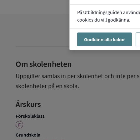
På Utbildningsguiden använder 
cookies du vill godkänna.
Godkänn alla kakor
Om skolenheten
Uppgifter samlas in per skolenhet och inte per s
skolenheter på en skola.
Årskurs
Förskoleklass
F
Grundskola