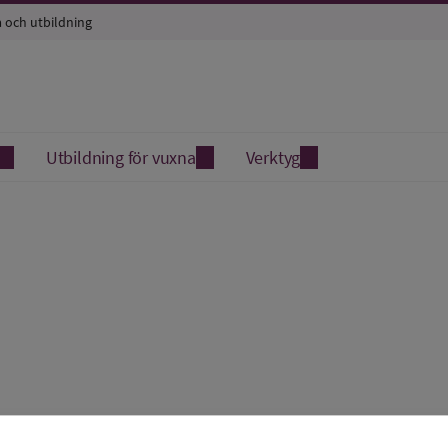
a och utbildning
Utbildning för vuxna
Verktyg