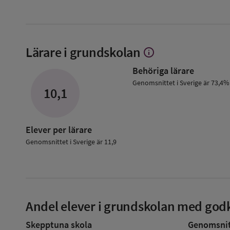
Lärare i grundskolan
info
Visa
mer
Behöriga lärare
om
Lärare
Genomsnittet i Sverige är 73,4%
10,1
i
grundskolan
Elever per lärare
Genomsnittet i Sverige är 11,9
Andel elever i grundskolan med godk
Skepptuna skola
Genomsnitt