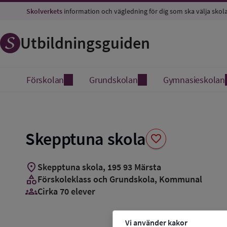
Spara
Skolverkets
information och vägledning för dig som ska välja skol
som
favorit
Utbildningsguiden
Förskolan
Grundskolan
Gymnasieskolan
Skepptuna skola
favorite
location_on
Skepptuna skola
,
195
93
Märsta
category
Förskoleklass och Grundskola
, Kommunal
groups_3
Cirka 70 elever
Vi använder kakor