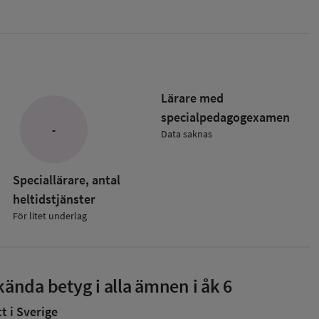
Lärare med
specialpedagog­examen
-
Data saknas
Speciallärare, antal
heltidstjänster
För litet underlag
ända betyg i alla ämnen i åk 6
 i Sverige