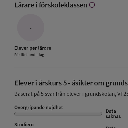
Lärare i förskoleklassen
info
Visa
mer
om
Lärare
i
-
förskoleklassen
Elever per lärare
För litet underlag
Elever i
årskurs 5
- åsikter om grund
Baserat på
5
svar från elever i grundskolan,
VT2
Övergripande nöjdhet
Data
saknas
Studiero