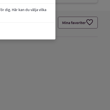
r dig. Här kan du välja vilka
favorite
Mina favoriter