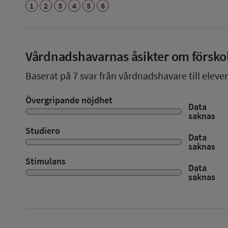
1
2
3
4
5
6
Vårdnadshavarnas åsikter om försko
Baserat på
7
svar från vårdnadshavare till elever
Övergripande nöjdhet
Data
saknas
Studiero
Data
saknas
Stimulans
Data
saknas