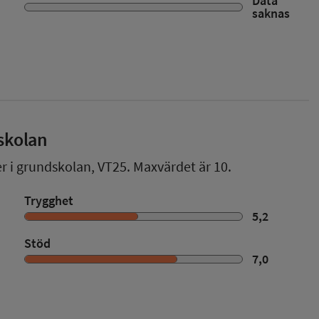
Data
saknas
skolan
er i grundskolan,
VT25
. Maxvärdet är 10.
Trygghet
5,2
Stöd
7,0