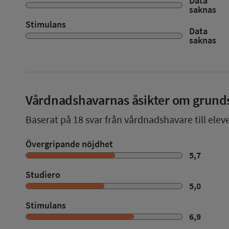
Data
saknas
Stimulans
Data
saknas
Vårdnadshavarnas åsikter om grund
Baserat på
18
svar från vårdnadshavare till elev
Övergripande nöjdhet
5,7
Studiero
5,0
Stimulans
6,9