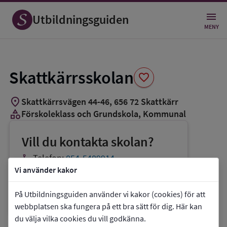
Spara
som
Utbildningsguiden
favorit
MENY
Skattkärrsskolan
favorite
location_on
Skattkärrsvägen 44-46
,
656
72
Skattkärr
category
Förskoleklass och Grundskola
, Kommunal
Vill du kontakta skolan?
phone
Telefon:
054-5409914
Vi använder kakor
mail
E-post:
anna.mossberg2@karlstad.se
link
Webbplats:
Skattkärrsskolan
På Utbildningsguiden använder vi kakor (cookies) för att
webbplatsen ska fungera på ett bra sätt för dig. Här kan
du välja vilka cookies du vill godkänna.