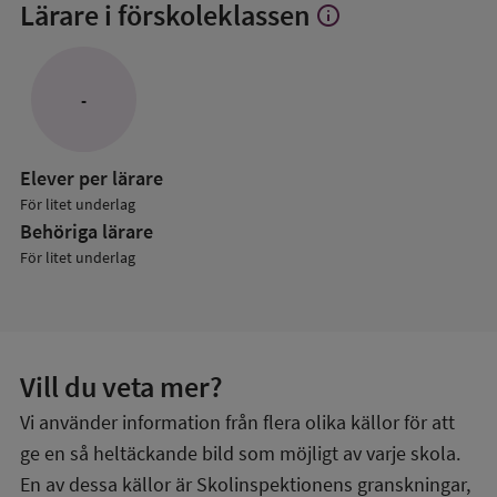
Lärare i förskoleklassen
info
Visa
mer
om
Lärare
-
i
förskoleklassen
Elever per lärare
För litet underlag
Behöriga lärare
För litet underlag
Vill du veta mer?
Vi använder information från flera olika källor för att
ge en så heltäckande bild som möjligt av varje skola.
En av dessa källor är Skolinspektionens granskningar,