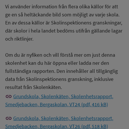
Vi använder information från flera olika källor för att
ge en så heltäckande bild som möjligt av varje skola.
En av dessa källor är Skolinspektionens granskningar,
där skolor i hela landet bedöms utifrån gällande lagar
och riktlinjer.
Om du är nyfiken och vill förstå mer om just denna
skolenhet kan du här öppna eller ladda ner den
fullständiga rapporten. Den innehåller all tillgänglig
data från Skolinspektionens granskning, inklusive
resultat från Skolenkäten.
link
Grundskola, Skolenkäten, Skolenhetsrapport,
Smedjebacken, Bergaskolan, VT24 (pdf, 416 kB)
link
Grundskola, Skolenkäten, Skolenhetsrapport,
Smedjebacken, Bergaskolan, VT26 (pdf, 518 kB)