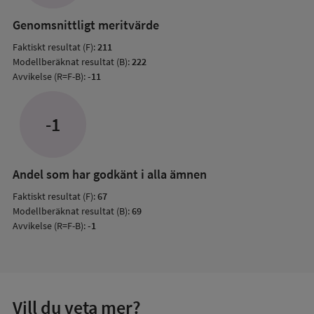
resul
Genomsnittligt meritvärde
Faktiskt resultat (F):
211
Modellberäknat resultat (B):
222
Avvikelse (R=F-B):
-11
-1
Andel som har godkänt i alla ämnen
Faktiskt resultat (F):
67
Modellberäknat resultat (B):
69
Avvikelse (R=F-B):
-1
Vill du veta mer?