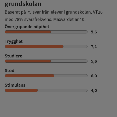
grundskolan
Baserat på
79
svar från elever i grundskolan,
VT26
med
78%
svarsfrekvens. Maxvärdet är 10.
Övergripande nöjdhet
5,6
Trygghet
7,1
Studiero
5,6
Stöd
6,0
Stimulans
4,0