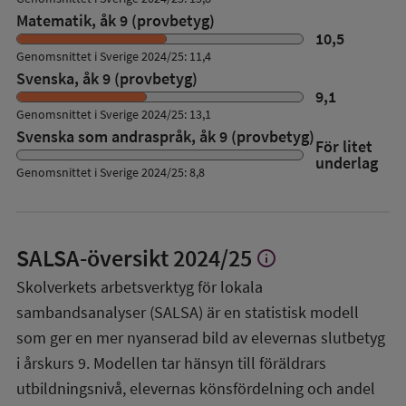
Matematik, åk 9 (provbetyg)
10,5
Genomsnittet i Sverige 2024/25: 11,4
Svenska, åk 9 (provbetyg)
9,1
Genomsnittet i Sverige 2024/25: 13,1
Svenska som andraspråk, åk 9 (provbetyg)
För litet
underlag
Genomsnittet i Sverige 2024/25: 8,8
SALSA-översikt
2024/25
info
Visa
mer
Skolverkets arbetsverktyg för lokala
om
sambandsanalyser (SALSA) är en statistisk modell
SALSA-
översikt
som ger en mer nyanserad bild av elevernas slutbetyg
i årskurs 9. Modellen tar hänsyn till föräldrars
utbildningsnivå, elevernas könsfördelning och andel