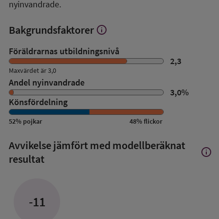
nyinvandrade.
Bakgrundsfaktorer
info
Visa
mer
om
Föräldrarnas utbildningsnivå
Bakgrundsfaktorer
2,3
Maxvärdet är 3,0
Andel nyinvandrade
3,0
%
Könsfördelning
52
%
pojkar
48
%
flickor
Avvikelse jämfört med modellberäknat
info
Visa
resultat
mer
om
Avvik
jämfö
-11
med
mode