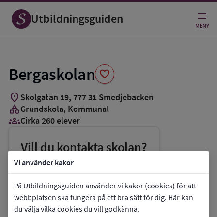
Spara
som
Utbildningsguiden
favorit
MENY
Bergaskolan
favorite
location_on
Skolgatan 19
,
777
31
Smedjebacken
category
Grundskola
, Kommunal
groups_3
Cirka 260 elever
Vill du kontakta skolan?
phone
Telefon:
0240-660204
Vi använder kakor
mail
E-post:
fou@smedjebacken.se
På Utbildningsguiden använder vi kakor (cookies) för att
link
Webbplats:
Bergaskolan
webbplatsen ska fungera på ett bra sätt för dig. Här kan
du välja vilka cookies du vill godkänna.