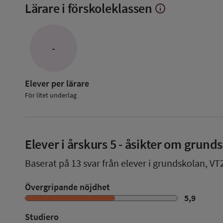
Lärare i förskoleklassen
info
Visa
mer
om
Lärare
i
-
förskoleklassen
Elever per lärare
För litet underlag
Elever i
årskurs 5
- åsikter om grund
Baserat på
13
svar från elever i grundskolan,
VT
Övergripande nöjdhet
5,9
Studiero