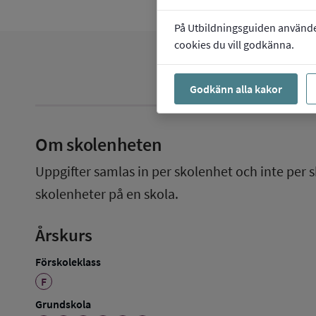
På Utbildningsguiden använder 
cookies du vill godkänna.
Godkänn alla kakor
Om skolenheten
Uppgifter samlas in per skolenhet och inte per s
skolenheter på en skola.
Årskurs
Förskoleklass
F
Grundskola