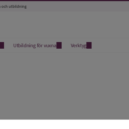
a och utbildning
Utbildning för vuxna
Verktyg