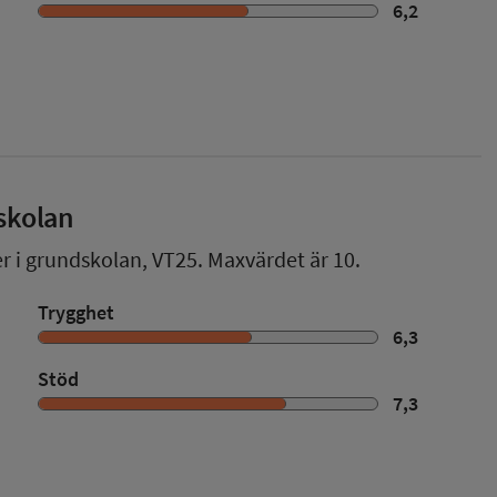
6,2
skolan
er i grundskolan,
VT25
. Maxvärdet är 10.
Trygghet
6,3
Stöd
7,3