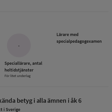
Lärare med
specialpedagog­examen
-
Speciallärare, antal
heltidstjänster
För litet underlag
ända betyg i alla ämnen i åk 6
 i Sverige