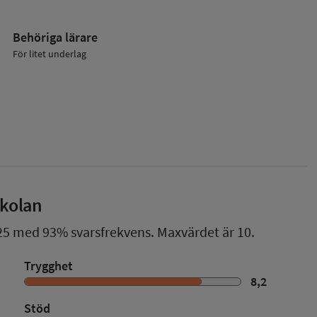
Behöriga lärare
För litet underlag
skolan
25
med
93%
svarsfrekvens. Maxvärdet är 10.
Trygghet
8,2
Stöd