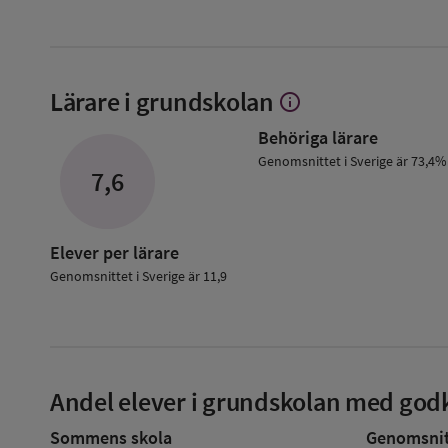
Lärare i grundskolan
info
Visa
mer
Behöriga lärare
om
Lärare
Genomsnittet i Sverige är 73,4%
7,6
i
grundskolan
Elever per lärare
Genomsnittet i Sverige är 11,9
Andel elever i grundskolan med godk
Sommens skola
Genomsnitt