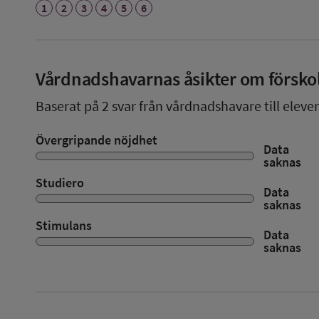
1
2
3
4
5
6
Vårdnadshavarnas åsikter om försko
Baserat på
2
svar från vårdnadshavare till elever
Övergripande nöjdhet
Data
saknas
Studiero
Data
saknas
Stimulans
Data
saknas