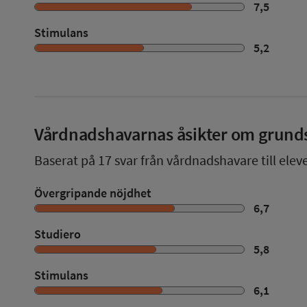
7,5
Stimulans
5,2
Vårdnadshavarnas åsikter om grund
Baserat på
17
svar från vårdnadshavare till elev
Övergripande nöjdhet
6,7
Studiero
5,8
Stimulans
6,1