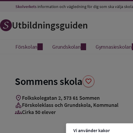
Spara
Skolverkets
information och vägledning för dig som ska välja skol
som
favorit
Utbildningsguiden
Förskolan
Grundskolan
Gymnasieskolan
Sommens skola
favorite
location_on
Folkskolegatan 2
,
573
61
Sommen
category
Förskoleklass och Grundskola
, Kommunal
groups_3
Cirka 50 elever
Vi använder kakor