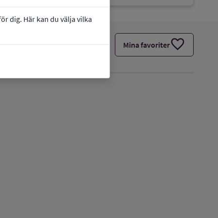
r dig. Här kan du välja vilka
favorite
Mina favoriter