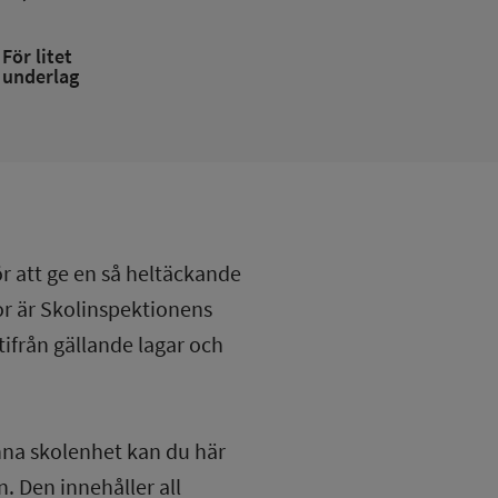
För litet
underlag
ör att ge en så heltäckande
lor är Skolinspektionens
tifrån gällande lagar och
nna skolenhet kan du här
. Den innehåller all