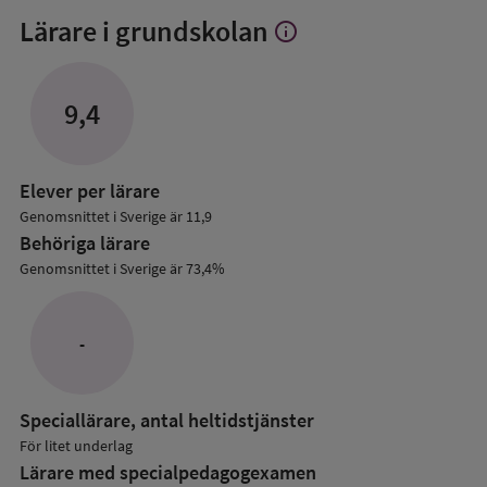
Lärare i grundskolan
info
Visa
mer
om
Lärare
9,4
i
grundskolan
Elever per lärare
Genomsnittet i Sverige är 11,9
Behöriga lärare
Genomsnittet i Sverige är 73,4%
-
Speciallärare, antal heltidstjänster
För litet underlag
Lärare med specialpedagog­examen