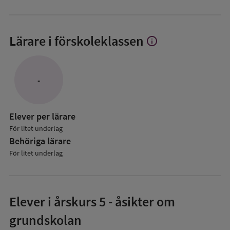
Lärare i förskoleklassen
info
Visa
mer
om
Lärare
-
i
förskoleklassen
Elever per lärare
För litet underlag
Behöriga lärare
För litet underlag
Elever i
årskurs 5
- åsikter om
grundskolan