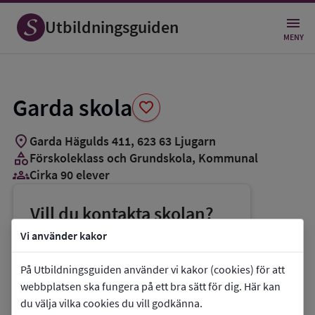
Spara
som
Utbildningsguiden
favorit
MENY
Garda skola
favorite
location_on
Garda Hägulds 411
,
623
63
Ljugarn
category
Förskoleklass och Grundskola
, Kommunal
groups_3
Cirka 90 elever
Vill du kontakta skolan?
phone
Telefon:
0498-204952
Vi använder kakor
mail
E-post:
registrator-bun@gotland.se
På Utbildningsguiden använder vi kakor (cookies) för att
link
Webbplats:
Garda skola
webbplatsen ska fungera på ett bra sätt för dig. Här kan
du välja vilka cookies du vill godkänna.