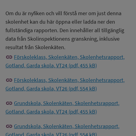
Om du är nyfiken och vill förstå mer om just denna
skolenhet kan du här öppna eller ladda ner den
fullständiga rapporten. Den innehåller all tillgänglig
data från Skolinspektionens granskning, inklusive
resultat från Skolenkäten.
link
Förskoleklass, Skolenkäten, Skolenhetsrapport,
Gotland, Garda skola, VT24 (pdf, 455 kB)
link
Förskoleklass, Skolenkäten, Skolenhetsrapport,
Gotland, Garda skola, VT26 (pdf, 554 kB)
link
Grundskola, Skolenkäten, Skolenhetsrapport,
Gotland, Garda skola, VT24 (pdf, 455 kB)
link
Grundskola, Skolenkäten, Skolenhetsrapport,
Gotland, Garda skola, VT26 (pdf, 554 kB)