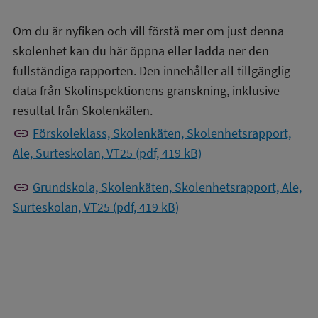
Om du är nyfiken och vill förstå mer om just denna
skolenhet kan du här öppna eller ladda ner den
fullständiga rapporten. Den innehåller all tillgänglig
data från Skolinspektionens granskning, inklusive
resultat från Skolenkäten.
link
Förskoleklass, Skolenkäten, Skolenhetsrapport,
Ale, Surteskolan, VT25 (pdf, 419 kB)
link
Grundskola, Skolenkäten, Skolenhetsrapport, Ale,
Surteskolan, VT25 (pdf, 419 kB)