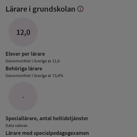
Lärare i grundskolan
info
Visa
mer
om
Lärare
12,0
i
grundskolan
Elever per lärare
Genomsnittet i Sverige är 11,9
Behöriga lärare
Genomsnittet i Sverige är 73,4%
-
Speciallärare, antal heltidstjänster
Data saknas
Lärare med specialpedagog­examen