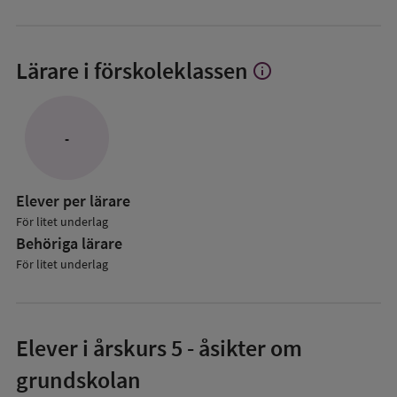
Lärare i förskoleklassen
info
Visa
mer
om
Lärare
-
i
förskoleklassen
Elever per lärare
För litet underlag
Behöriga lärare
För litet underlag
Elever i
årskurs 5
- åsikter om
grundskolan