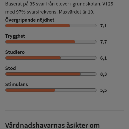
Baserat på
35
svar från elever i grundskolan,
VT25
med
97%
svarsfrekvens. Maxvärdet är 10.
Övergripande nöjdhet
7,1
Trygghet
7,7
Studiero
6,1
Stöd
8,3
Stimulans
5,5
Vårdnadshavarnas åsikter om