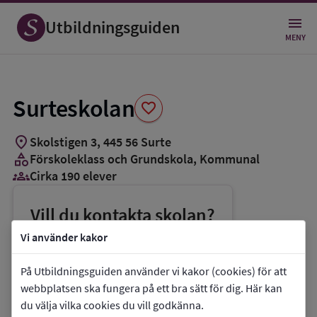
Spara
som
Utbildningsguiden
favorit
MENY
Surteskolan
favorite
location_on
Skolstigen 3
,
445
56
Surte
category
Förskoleklass och Grundskola
, Kommunal
groups_3
Cirka 190 elever
Vill du kontakta skolan?
phone
Telefon:
0303-703000
Vi använder kakor
mail
E-post:
kommun@ale.se
På Utbildningsguiden använder vi kakor (cookies) för att
link
Webbplats:
Surteskolan
webbplatsen ska fungera på ett bra sätt för dig. Här kan
du välja vilka cookies du vill godkänna.