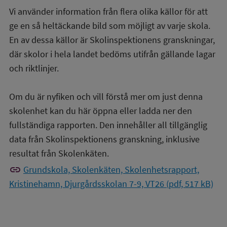
Vi använder information från flera olika källor för att
ge en så heltäckande bild som möjligt av varje skola.
En av dessa källor är Skolinspektionens granskningar,
där skolor i hela landet bedöms utifrån gällande lagar
och riktlinjer.
Om du är nyfiken och vill förstå mer om just denna
skolenhet kan du här öppna eller ladda ner den
fullständiga rapporten. Den innehåller all tillgänglig
data från Skolinspektionens granskning, inklusive
resultat från Skolenkäten.
link
Grundskola, Skolenkäten, Skolenhetsrapport,
Kristinehamn, Djurgårdsskolan 7-9, VT26 (pdf, 517 kB)