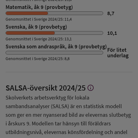
Matematik, åk 9 (provbetyg)
8,7
Genomsnittet i Sverige 2024/25: 11,4
Svenska, åk 9 (provbetyg)
10,1
Genomsnittet i Sverige 2024/25: 13,1
Svenska som andraspråk, åk 9 (provbetyg)
För litet
underlag
Genomsnittet i Sverige 2024/25: 8,8
SALSA-översikt
2024/25
info
Visa
mer
Skolverkets arbetsverktyg för lokala
om
sambandsanalyser (SALSA) är en statistisk modell
SALSA-
översikt
som ger en mer nyanserad bild av elevernas slutbetyg
i årskurs 9. Modellen tar hänsyn till föräldrars
utbildningsnivå, elevernas könsfördelning och andel