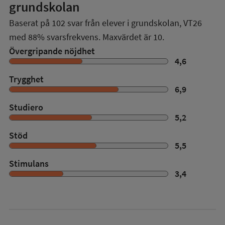
grundskolan
Baserat på
102
svar från elever i grundskolan,
VT26
med
88%
svarsfrekvens. Maxvärdet är 10.
Övergripande nöjdhet
4,6
Trygghet
6,9
Studiero
5,2
Stöd
5,5
Stimulans
3,4