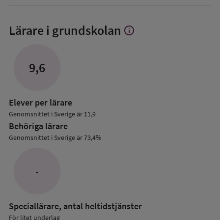
Lärare i grundskolan
info
Visa
mer
om
Lärare
9,6
i
grundskolan
Elever per lärare
Genomsnittet i Sverige är 11,9
Behöriga lärare
Genomsnittet i Sverige är 73,4%
-
Speciallärare, antal heltidstjänster
För litet underlag