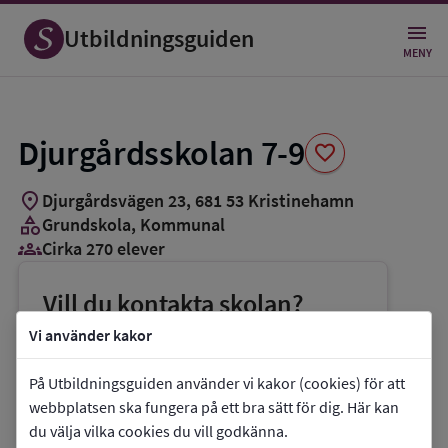
Spara
som
Utbildningsguiden
favorit
MENY
Djurgårdsskolan 7-9
favorite
location_on
Djurgårdsvägen 23
,
681
53
Kristinehamn
category
Grundskola
, Kommunal
groups_3
Cirka 270 elever
Vill du kontakta skolan?
phone
Telefon:
0550-88208
Vi använder kakor
mail
E-post:
skolnamnden@kristinehamn.se
På Utbildningsguiden använder vi kakor (cookies) för att
link
Webbplats:
Djurgårdsskolan 7-9
webbplatsen ska fungera på ett bra sätt för dig. Här kan
du välja vilka cookies du vill godkänna.