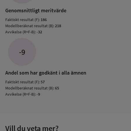
resul
Genomsnittligt meritvärde
Faktiskt resultat (F):
186
Modellberäknat resultat (B):
218
Avvikelse (R=F-B):
-32
-9
Andel som har godkänt i alla ämnen
Faktiskt resultat (F):
57
Modellberäknat resultat (B):
65
Avvikelse (R=F-B):
-9
Vill du veta mer?