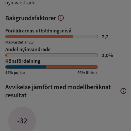
nyinvandrade.
Bakgrundsfaktorer
info
Visa
mer
om
Föräldrarnas utbildningsnivå
Bakgrundsfaktorer
2,2
Maxvärdet är 3,0
Andel nyinvandrade
2,0
%
Könsfördelning
44
%
pojkar
56
%
flickor
Avvikelse jämfört med modellberäknat
info
Visa
resultat
mer
om
Avvik
jämfö
-32
med
mode