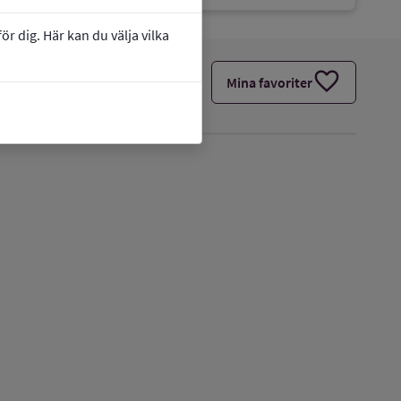
r dig. Här kan du välja vilka
favorite
Mina favoriter