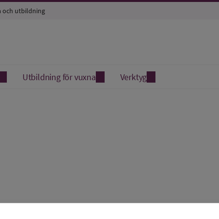
a och utbildning
Utbildning för vuxna
Verktyg