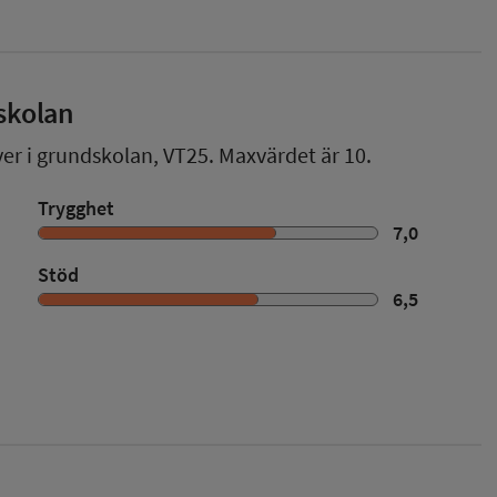
skolan
ver i grundskolan,
VT25
. Maxvärdet är 10.
Trygghet
7,0
Stöd
6,5