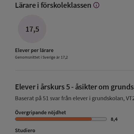
Lärare i förskoleklassen
info
Visa
mer
om
Lärare
17,5
i
förskoleklassen
Elever per lärare
Genomsnittet i Sverige är 17,2
Elever i
årskurs 5
- åsikter om grund
Baserat på
51
svar från elever i grundskolan,
VT
Övergripande nöjdhet
8,4
Studiero