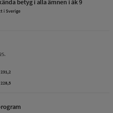
ända betyg i alla ämnen i åk 9
 i Sverige
25.
231,2
228,5
sprogram