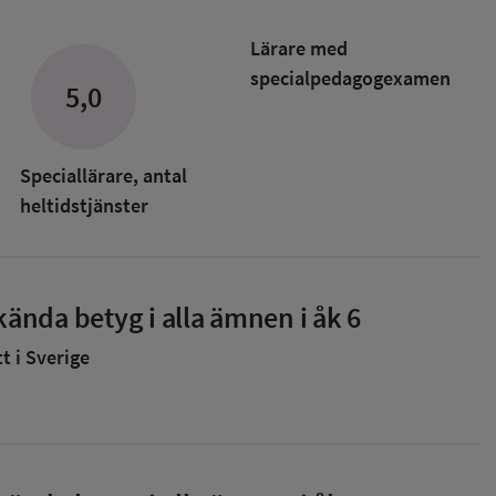
Lärare med
specialpedagog­examen
5,0
Speciallärare, antal
heltidstjänster
ända betyg i alla ämnen i åk 6
 i Sverige