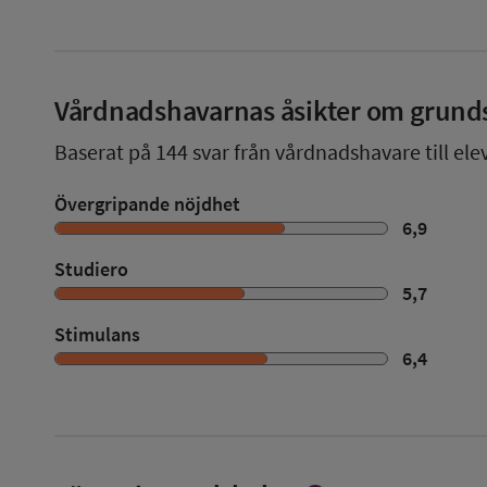
Vårdnadshavarnas åsikter om grund
Baserat på
144
svar från vårdnadshavare till ele
Övergripande nöjdhet
6,9
Studiero
5,7
Stimulans
6,4