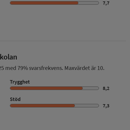
7,7
skolan
25
med
79%
svarsfrekvens. Maxvärdet är 10.
Trygghet
8,2
Stöd
7,3