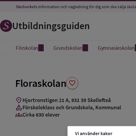
Spara
Skolverkets
information och vägledning för dig som ska välja skol
som
favorit
Utbildningsguiden
Förskolan
Grundskolan
Gymnasieskolan
Floraskolan
favorite
location_on
Hjortronstigen 21 A
,
931
39
Skellefteå
category
Förskoleklass och Grundskola
, Kommunal
groups_3
Cirka 630 elever
Vi använder kakor