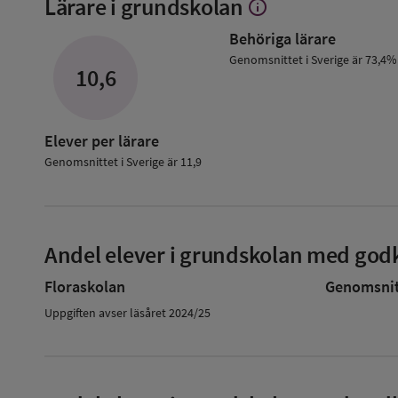
Lärare i grundskolan
info
Visa
mer
Behöriga lärare
om
Lärare
Genomsnittet i Sverige är 73,4%
10,6
i
grundskolan
Elever per lärare
Genomsnittet i Sverige är 11,9
Andel elever i grundskolan med godk
Floraskolan
Genomsnitt
Uppgiften avser läsåret 2024/25