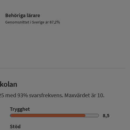
Behöriga lärare
Genomsnittet i Sverige är 87,2%
skolan
25
med
93%
svarsfrekvens. Maxvärdet är 10.
Trygghet
8,5
Stöd