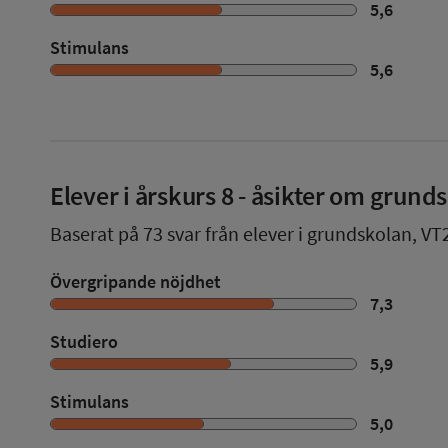
5,6
Stimulans
5,6
Elever i
årskurs 8
- åsikter om grund
Baserat på
73
svar från elever i grundskolan,
VT
Övergripande nöjdhet
7,3
Studiero
5,9
Stimulans
5,0