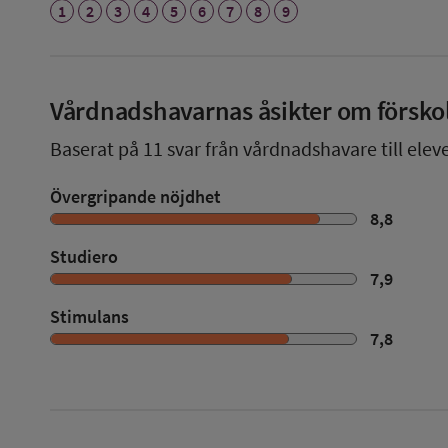
1
2
3
4
5
6
7
8
9
Vårdnadshavarnas åsikter om försko
Baserat på
11
svar från vårdnadshavare till eleve
Övergripande nöjdhet
8,8
Studiero
7,9
Stimulans
7,8