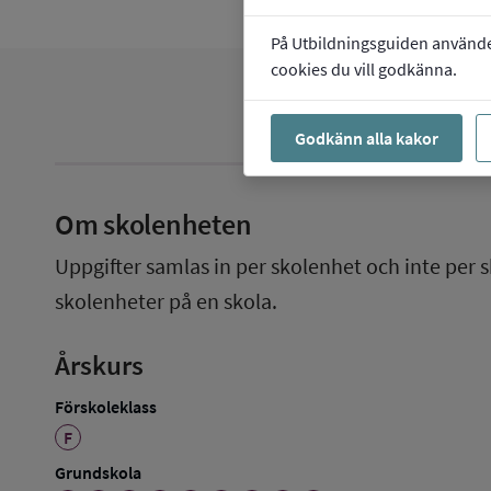
På Utbildningsguiden använder 
cookies du vill godkänna.
Godkänn alla kakor
Om skolenheten
Uppgifter samlas in per skolenhet och inte per s
skolenheter på en skola.
Årskurs
Förskoleklass
F
Grundskola