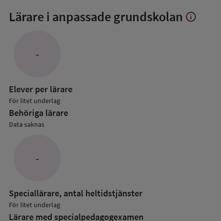
Lärare i anpassade grundskolan
info
Visa
mer
om
Lärare
-
i
anpassade
grundskol
Elever per lärare
För litet underlag
Behöriga lärare
Data saknas
-
Speciallärare, antal heltidstjänster
För litet underlag
Lärare med specialpedagog­examen