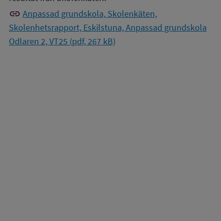
link
Anpassad grundskola, Skolenkäten,
Skolenhetsrapport, Eskilstuna, Anpassad grundskola
Odlaren 2, VT25 (pdf, 267 kB)