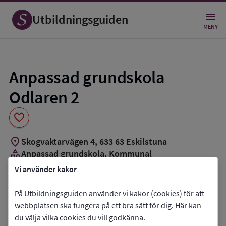
Spara
som
Utbildningsguiden
favorit
MENY
Anpassad grundskola
Odlaren 2
favorite
location_on
Skogvaktarvägen 4
,
633
63
Eskilstuna
category
Anpassad grundskola
, Kommunal
Vi använder kakor
Vill du kontakta skolan?
På Utbildningsguiden använder vi kakor (cookies) för att
phone
Telefon:
016-7108467
webbplatsen ska fungera på ett bra sätt för dig. Här kan
mail
E-post:
tuna.skolomrade@eskilstuna.se
du välja vilka cookies du vill godkänna.