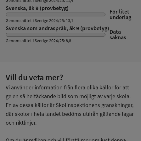
Genomsnittet i Sverige 2024/25: 11,4
Svenska, åk 9 (provbetyg)
För litet
underlag
Genomsnittet i Sverige 2024/25: 13,1
Svenska som andraspråk, åk 9 (provbetyg)
Data
saknas
Genomsnittet i Sverige 2024/25: 8,8
Vill du veta mer?
Vi använder information från flera olika källor för att
ge en så heltäckande bild som möjligt av varje skola.
En av dessa källor är Skolinspektionens granskningar,
där skolor i hela landet bedöms utifrån gällande lagar
och riktlinjer.
Om du är nyfiken och vill förstå mer om just denna