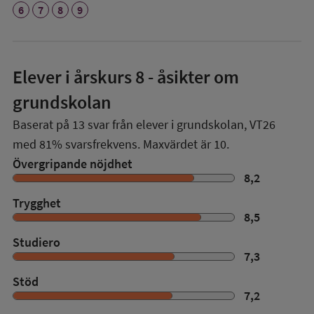
6
7
8
9
Elever i
årskurs 8
- åsikter om
grundskolan
Baserat på
13
svar från elever i grundskolan,
VT26
med
81%
svarsfrekvens. Maxvärdet är 10.
Övergripande nöjdhet
8,2
Trygghet
8,5
Studiero
7,3
Stöd
7,2