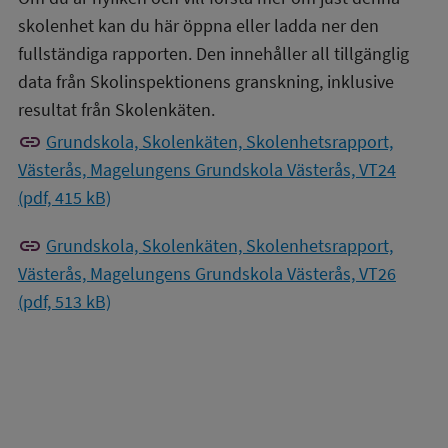
skolenhet kan du här öppna eller ladda ner den
fullständiga rapporten. Den innehåller all tillgänglig
data från Skolinspektionens granskning, inklusive
resultat från Skolenkäten.
link
Grundskola, Skolenkäten, Skolenhetsrapport,
Västerås, Magelungens Grundskola Västerås, VT24
(pdf, 415 kB)
link
Grundskola, Skolenkäten, Skolenhetsrapport,
Västerås, Magelungens Grundskola Västerås, VT26
(pdf, 513 kB)