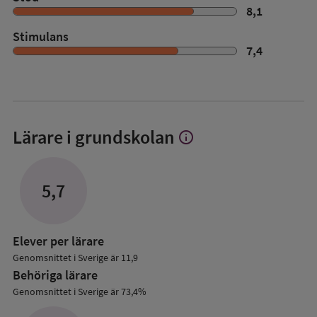
8,1
Stimulans
7,4
Lärare i grundskolan
info
Visa
mer
om
Lärare
5,7
i
grundskolan
Elever per lärare
Genomsnittet i Sverige är 11,9
Behöriga lärare
Genomsnittet i Sverige är 73,4%