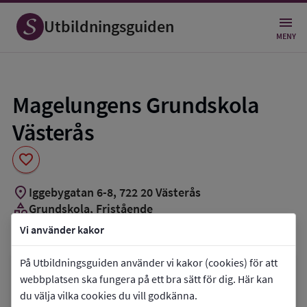
Spara
som
Utbildningsguiden
favorit
MENY
Magelungens Grundskola
Västerås
favorite
location_on
Iggebygatan 6-8
,
722
20
Västerås
category
Grundskola
, Fristående
book_5
Resursskola
Vi använder kakor
groups_3
Cirka 50 elever
På Utbildningsguiden använder vi kakor (cookies) för att
Vill du kontakta skolan?
webbplatsen ska fungera på ett bra sätt för dig. Här kan
du välja vilka cookies du vill godkänna.
phone
Telefon:
076-5559621