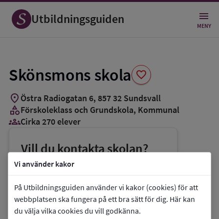
Spara
som
Utbildningsguiden
favorit
MENY
Skönsmons skola
favorite
location_on
Östra Radiogatan 6
,
857
32
Sundsvall
category
Förskoleklass och Grundskola
, Kommunal
groups_3
Cirka 270 elever
Vill du kontakta skolan?
phone
Telefon:
073-0353333
Vi använder kakor
mail
E-post:
mathias.unnis@sundsvall.se
På Utbildningsguiden använder vi kakor (cookies) för att
link
Webbplats:
Skönsmons skola
webbplatsen ska fungera på ett bra sätt för dig. Här kan
du välja vilka cookies du vill godkänna.