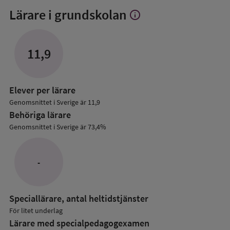
Lärare i grundskolan
info
Visa
mer
om
Lärare
11,9
i
grundskolan
Elever per lärare
Genomsnittet i Sverige är 11,9
Behöriga lärare
Genomsnittet i Sverige är 73,4%
-
Speciallärare, antal heltidstjänster
För litet underlag
Lärare med specialpedagog­examen