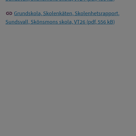
link
Grundskola, Skolenkäten, Skolenhetsrapport,
Sundsvall, Skönsmons skola, VT26 (pdf, 556 kB)