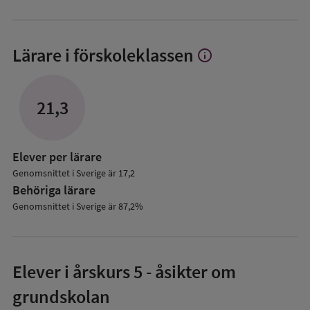
Lärare i förskoleklassen
info
Visa
mer
om
Lärare
21,3
i
förskoleklassen
Elever per lärare
Genomsnittet i Sverige är 17,2
Behöriga lärare
Genomsnittet i Sverige är 87,2%
Elever i
årskurs 5
- åsikter om
grundskolan