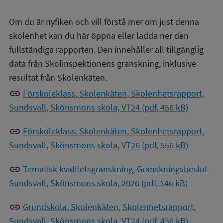
Om du är nyfiken och vill förstå mer om just denna
skolenhet kan du här öppna eller ladda ner den
fullständiga rapporten. Den innehåller all tillgänglig
data från Skolinspektionens granskning, inklusive
resultat från Skolenkäten.
link
Förskoleklass, Skolenkäten, Skolenhetsrapport,
Sundsvall, Skönsmons skola, VT24 (pdf, 456 kB)
link
Förskoleklass, Skolenkäten, Skolenhetsrapport,
Sundsvall, Skönsmons skola, VT26 (pdf, 556 kB)
link
Tematisk kvalitetsgranskning, Granskningsbeslut
Sundsvall, Skönsmons skola, 2026 (pdf, 146 kB)
link
Grundskola, Skolenkäten, Skolenhetsrapport,
Sundsvall, Skönsmons skola, VT24 (pdf, 456 kB)