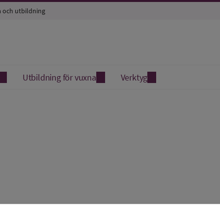
a och utbildning
Utbildning för vuxna
Verktyg