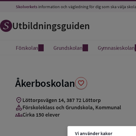
Spara
Skolverkets
information och vägledning för dig som ska välja skol
som
favorit
Utbildningsguiden
Förskolan
Grundskolan
Gymnasieskolan
Åkerboskolan
favorite
location_on
Löttorpsvägen 14
,
387
72
Löttorp
category
Förskoleklass och Grundskola
, Kommunal
groups_3
Cirka 150 elever
Vi använder kakor