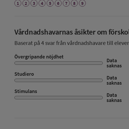
1
2
3
4
5
6
7
8
9
Vårdnadshavarnas åsikter om försko
Baserat på
4
svar från vårdnadshavare till elever
Övergripande nöjdhet
Data
saknas
Studiero
Data
saknas
Stimulans
Data
saknas