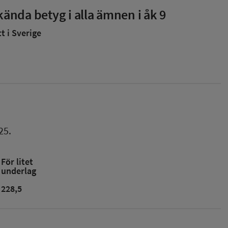
ända betyg i alla ämnen i åk 9
 i Sverige
25.
För litet
underlag
228,5