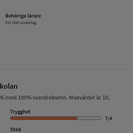
Behöriga lärare
För litet underlag
skolan
26
med
100%
svarsfrekvens. Maxvärdet är 10.
Trygghet
7,4
Stöd