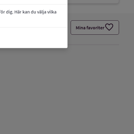
r dig. Här kan du välja vilka
favorite
Mina favoriter