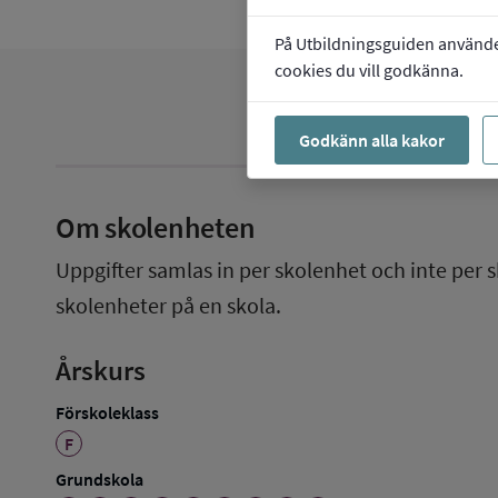
På Utbildningsguiden använder 
cookies du vill godkänna.
Godkänn alla kakor
Om skolenheten
Uppgifter samlas in per skolenhet och inte per s
skolenheter på en skola.
Årskurs
Förskoleklass
F
Grundskola