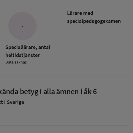
Lärare med
specialpedagog­examen
-
Speciallärare, antal
heltidstjänster
Data saknas
ända betyg i alla ämnen i åk 6
 i Sverige