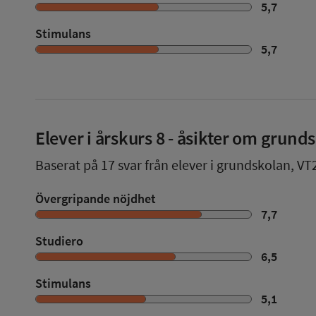
5,7
Stimulans
5,7
Elever i
årskurs 8
- åsikter om grund
Baserat på
17
svar från elever i grundskolan,
VT
Övergripande nöjdhet
7,7
Studiero
6,5
Stimulans
5,1