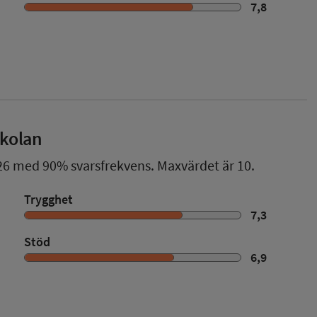
7,8
skolan
26
med
90%
svarsfrekvens. Maxvärdet är 10.
Trygghet
7,3
Stöd
6,9