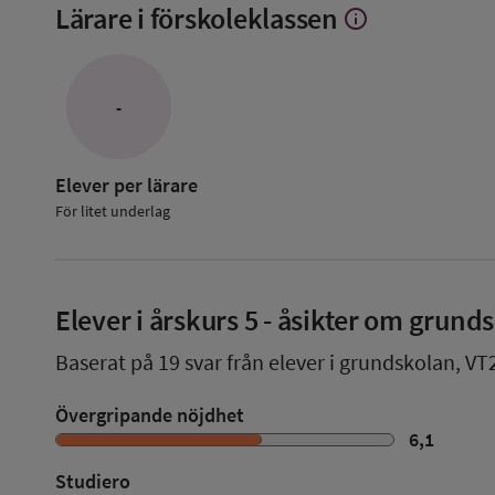
Lärare i förskoleklassen
info
Visa
mer
om
Lärare
i
-
förskoleklassen
Elever per lärare
För litet underlag
Elever i
årskurs 5
- åsikter om grund
Baserat på
19
svar från elever i grundskolan,
VT
Övergripande nöjdhet
6,1
Studiero