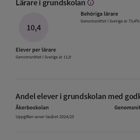
Lärare i grundskolan
info
Visa
mer
Behöriga lärare
om
Lärare
Genomsnittet i Sverige är 73,4%
10,4
i
grundskolan
Elever per lärare
Genomsnittet i Sverige är 11,9
Andel elever i grundskolan med godk
Åkerboskolan
Genomsnitt
Uppgiften avser läsåret 2024/25