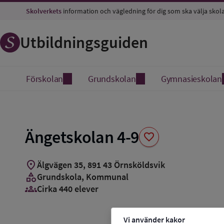
Spara
Skolverkets
information och vägledning för dig som ska välja skol
som
favorit
Utbildningsguiden
Förskolan
Grundskolan
Gymnasieskolan
Ängetskolan 4-9
favorite
location_on
Älgvägen 35
,
891
43
Örnsköldsvik
category
Grundskola
, Kommunal
groups_3
Cirka 440 elever
Vi använder kakor