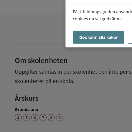
På Utbildningsguiden använder 
cookies du vill godkänna.
Godkänn alla kakor
Om skolenheten
Uppgifter samlas in per skolenhet och inte per s
skolenheter på en skola.
Årskurs
Grundskola
4
5
6
7
8
9