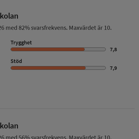
skolan
26
med
82%
svarsfrekvens. Maxvärdet är 10.
Trygghet
7,8
Stöd
7,9
skolan
26
med
56%
svarsfrekvens. Maxvärdet är 10.