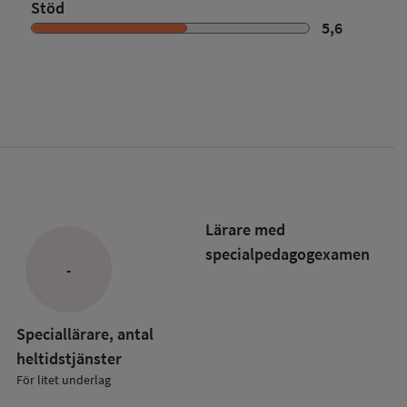
Stöd
5,6
Lärare med
specialpedagog­examen
-
Speciallärare, antal
heltidstjänster
För litet underlag