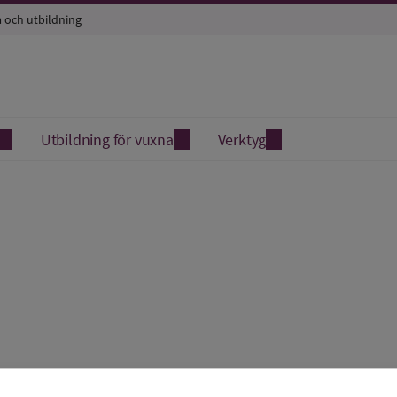
a och utbildning
Utbildning för vuxna
Verktyg