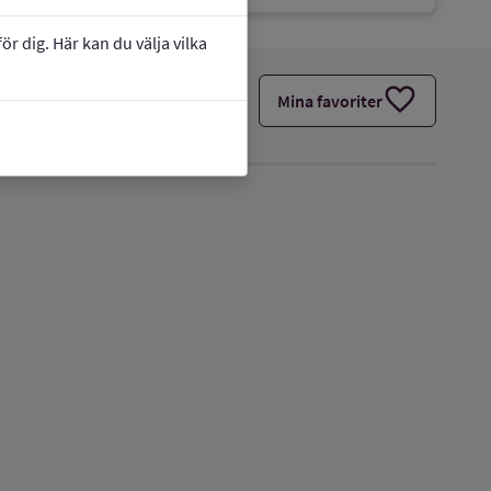
r dig. Här kan du välja vilka
favorite
Mina favoriter