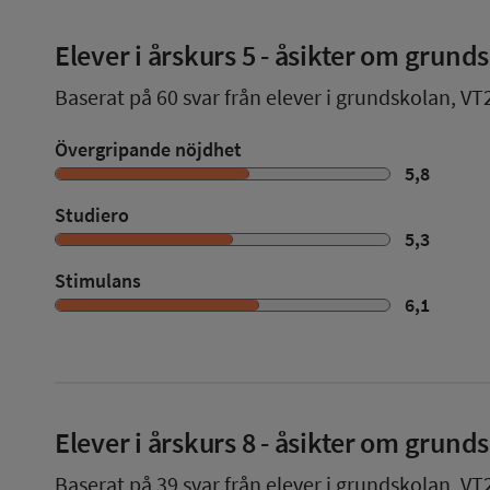
Elever i
årskurs 5
- åsikter om grund
Baserat på
60
svar från elever i grundskolan,
VT
Övergripande nöjdhet
5,8
Studiero
5,3
Stimulans
6,1
Elever i
årskurs 8
- åsikter om grund
Baserat på
39
svar från elever i grundskolan,
VT