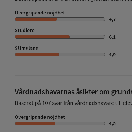
Övergripande nöjdhet
4,7
Studiero
6,1
Stimulans
4,9
Vårdnadshavarnas åsikter om grund
Baserat på
107
svar från vårdnadshavare till ele
Övergripande nöjdhet
4,5