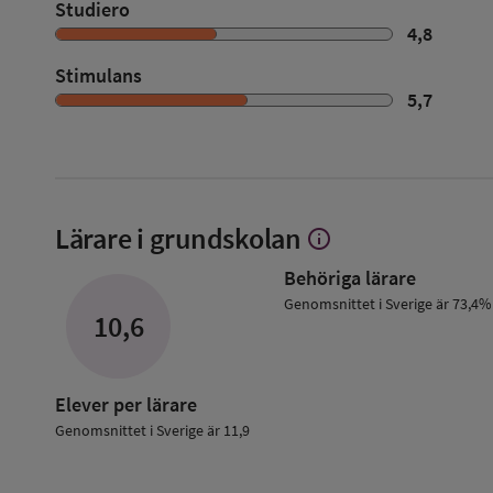
Studiero
4,8
Stimulans
5,7
Lärare i grundskolan
info
Visa
mer
Behöriga lärare
om
Lärare
Genomsnittet i Sverige är 73,4%
10,6
i
grundskolan
Elever per lärare
Genomsnittet i Sverige är 11,9