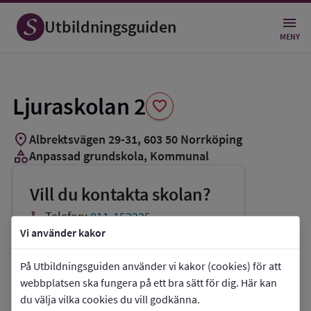
Spara
som
Utbildningsguiden
favorit
MENY
Ljuraskolan 2
favorite
location_on
Albrektsvägen 29-31
,
603
50
Norrköping
category
Anpassad grundskola
, Kommunal
Vill du kontakta skolan?
phone
Telefon:
011-153235
Vi använder kakor
mail
E-post:
ljuraskolan@norrkoping.se
link
Webbplats:
Ljuraskolan 2
På Utbildningsguiden använder vi kakor (cookies) för att
webbplatsen ska fungera på ett bra sätt för dig. Här kan
du välja vilka cookies du vill godkänna.