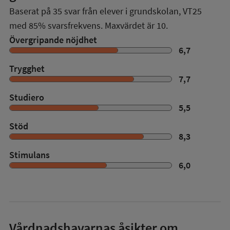
Baserat på
35
svar från elever i grundskolan,
VT25
med
85%
svarsfrekvens. Maxvärdet är 10.
Övergripande nöjdhet
6,7
Trygghet
7,7
Studiero
5,5
Stöd
8,3
Stimulans
6,0
Vårdnadshavarnas åsikter om