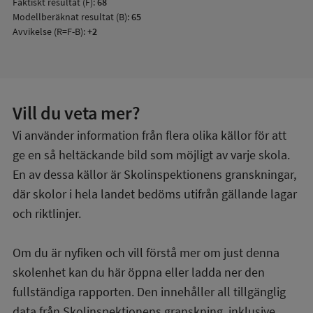
Faktiskt resultat (F):
68
Modellberäknat resultat (B):
65
Avvikelse (R=F-B):
+2
Vill du veta mer?
Vi använder information från flera olika källor för att
ge en så heltäckande bild som möjligt av varje skola.
En av dessa källor är Skolinspektionens granskningar,
där skolor i hela landet bedöms utifrån gällande lagar
och riktlinjer.
Om du är nyfiken och vill förstå mer om just denna
skolenhet kan du här öppna eller ladda ner den
fullständiga rapporten. Den innehåller all tillgänglig
data från Skolinspektionens granskning, inklusive