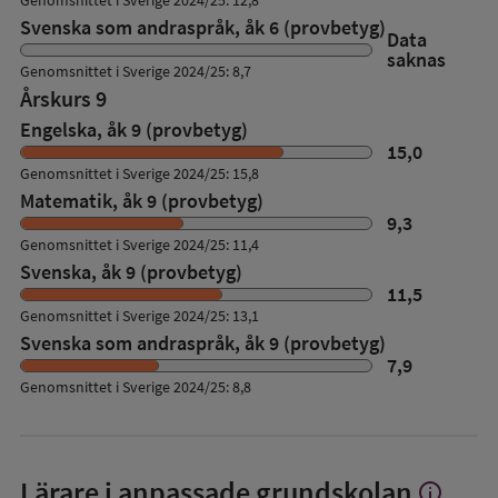
Genomsnittet i Sverige 2024/25: 12,8
Svenska som andraspråk, åk 6 (provbetyg)
Data
saknas
Genomsnittet i Sverige 2024/25: 8,7
Årskurs 9
Engelska, åk 9 (provbetyg)
15,0
Genomsnittet i Sverige 2024/25: 15,8
Matematik, åk 9 (provbetyg)
9,3
Genomsnittet i Sverige 2024/25: 11,4
Svenska, åk 9 (provbetyg)
11,5
Genomsnittet i Sverige 2024/25: 13,1
Svenska som andraspråk, åk 9 (provbetyg)
7,9
Genomsnittet i Sverige 2024/25: 8,8
Lärare i anpassade grundskolan
info
Visa