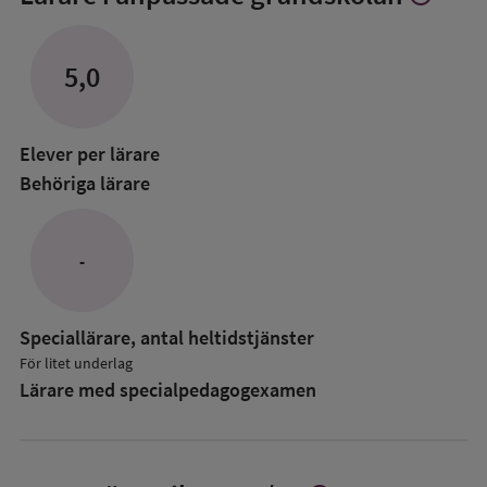
mer
om
Lärare
5,0
i
anpassade
grundskol
Elever per lärare
Behöriga lärare
-
Speciallärare, antal heltidstjänster
För litet underlag
Lärare med specialpedagog­examen