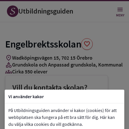
Spara
som
Utbildningsguiden
favorit
MENY
Engelbrektsskolan
favorite
location_on
Wadköpingsvägen 15
,
702
15
Örebro
category
Grundskola och Anpassad grundskola
, Kommunal
groups_3
Cirka 550 elever
Vill du kontakta skolan?
phone
Telefon:
019-213121
Vi använder kakor
mail
E-post:
engelbrektsskolan@orebro.se
På Utbildningsguiden använder vi kakor (cookies) för att
link
Webbplats:
Engelbrektsskolan
webbplatsen ska fungera på ett bra sätt för dig. Här kan
du välja vilka cookies du vill godkänna.