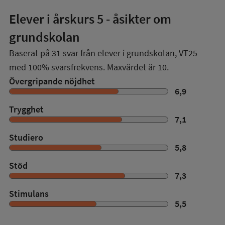
Elever i
årskurs 5
- åsikter om
grundskolan
Baserat på
31
svar från elever i grundskolan,
VT25
med
100%
svarsfrekvens. Maxvärdet är 10.
Övergripande nöjdhet
6,9
Trygghet
7,1
Studiero
5,8
Stöd
7,3
Stimulans
5,5