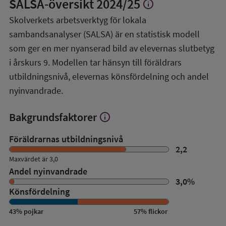
SALSA-översikt
2024/25
info
Visa
mer
Skolverkets arbetsverktyg för lokala
om
sambandsanalyser (SALSA) är en statistisk modell
SALSA-
översikt
som ger en mer nyanserad bild av elevernas slutbetyg
i årskurs 9. Modellen tar hänsyn till föräldrars
utbildningsnivå, elevernas könsfördelning och andel
nyinvandrade.
Bakgrundsfaktorer
info
Visa
mer
om
Föräldrarnas utbildningsnivå
Bakgrundsfaktorer
2,2
Maxvärdet är 3,0
Andel nyinvandrade
3,0
%
Könsfördelning
43
%
pojkar
57
%
flickor