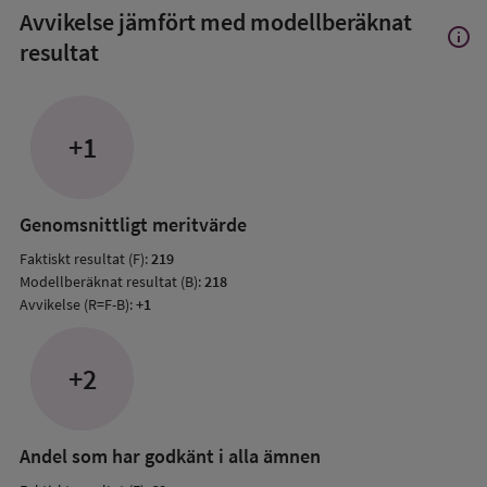
Avvikelse jämfört med modellberäknat
info
Visa
resultat
mer
om
Avvik
jämfö
+1
med
mode
resul
Genomsnittligt meritvärde
Faktiskt resultat (F):
219
Modellberäknat resultat (B):
218
Avvikelse (R=F-B):
+1
+2
Andel som har godkänt i alla ämnen