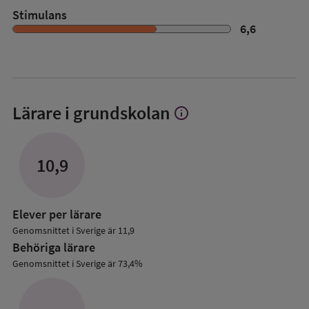
Stimulans
6,6
Lärare i grundskolan
info
Visa
mer
om
Lärare
10,9
i
grundskolan
Elever per lärare
Genomsnittet i Sverige är 11,9
Behöriga lärare
Genomsnittet i Sverige är 73,4%