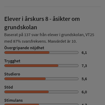
Elever i
årskurs 8
- åsikter om
grundskolan
Baserat på
137
svar från elever i grundskolan,
VT25
med
87%
svarsfrekvens. Maxvärdet är 10.
Övergripande nöjdhet
6,1
Trygghet
7,3
Studiero
5,6
Stöd
6,0
Stimulans
4,7