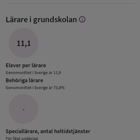
Lärare i grundskolan
info
Visa
mer
om
Lärare
11,1
i
grundskolan
Elever per lärare
Genomsnittet i Sverige är 11,9
Behöriga lärare
Genomsnittet i Sverige är 73,4%
-
Speciallärare, antal heltidstjänster
För litet underlag