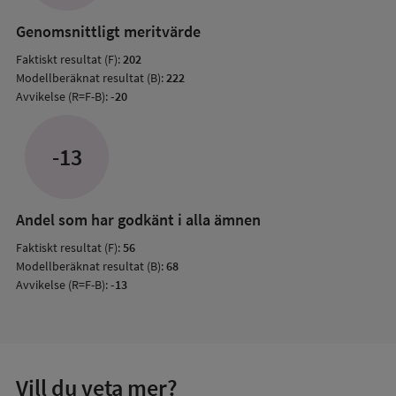
resul
Genomsnittligt meritvärde
Faktiskt resultat (F):
202
Modellberäknat resultat (B):
222
Avvikelse (R=F-B):
-20
-13
Andel som har godkänt i alla ämnen
Faktiskt resultat (F):
56
Modellberäknat resultat (B):
68
Avvikelse (R=F-B):
-13
Vill du veta mer?