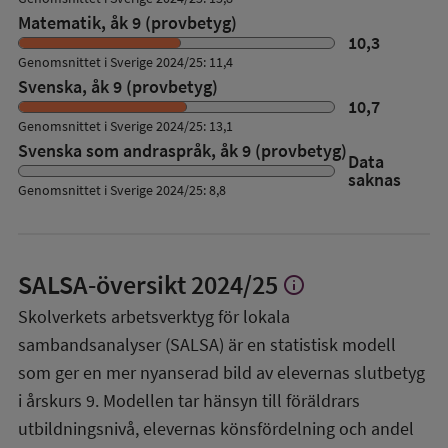
Matematik, åk 9 (provbetyg)
10,3
Genomsnittet i Sverige 2024/25: 11,4
Svenska, åk 9 (provbetyg)
10,7
Genomsnittet i Sverige 2024/25: 13,1
Svenska som andraspråk, åk 9 (provbetyg)
Data
saknas
Genomsnittet i Sverige 2024/25: 8,8
SALSA-översikt
2024/25
info
Visa
mer
Skolverkets arbetsverktyg för lokala
om
sambandsanalyser (SALSA) är en statistisk modell
SALSA-
översikt
som ger en mer nyanserad bild av elevernas slutbetyg
i årskurs 9. Modellen tar hänsyn till föräldrars
utbildningsnivå, elevernas könsfördelning och andel