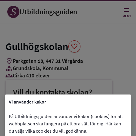
Spara
som
Utbildningsguiden
favorit
MENY
Gullhögskolan
favorite
location_on
Parkgatan 18
,
447
31
Vårgårda
category
Grundskola
, Kommunal
groups_3
Cirka 410 elever
Vill du kontakta skolan?
phone
Telefon:
0322-600806
Vi använder kakor
mail
E-post:
camilla.haglund@vargarda.se
På Utbildningsguiden använder vi kakor (cookies) för att
link
Webbplats:
Gullhögskolan
webbplatsen ska fungera på ett bra sätt för dig. Här kan
du välja vilka cookies du vill godkänna.