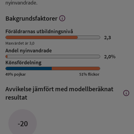
nyinvandrade.
Bakgrundsfaktorer
info
Visa
mer
om
Föräldrarnas utbildningsnivå
Bakgrundsfaktorer
2,3
Maxvärdet är 3,0
Andel nyinvandrade
2,0
%
Könsfördelning
49
%
pojkar
51
%
flickor
Avvikelse jämfört med modellberäknat
info
Visa
resultat
mer
om
Avvik
jämfö
-20
med
mode