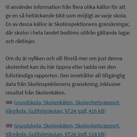
Vi använder information från flera olika källor för att
ge en så heltäckande bild som möjligt av varje skola.
En av dessa källor är Skolinspektionens granskningar,
där skolor i hela landet bedöms utifrån gällande lagar
och riktlinjer.
Om du är nyfiken och vill förstå mer om just denna
skolenhet kan du här öppna eller ladda ner den
fullständiga rapporten. Den innehåller all tillgänglig
data från Skolinspektionens granskning, inklusive
resultat från Skolenkäten.
link
Grundskola, Skolenkäten, Skolenhetsrapport,
Vårgårda, Gullhögskolan, VT24 (pdf, 416 kB)
link
Grundskola, Skolenkäten, Skolenhetsrapport,
Vårgårda, Gullhögskolan, VT26 (pdf, 518 kB)