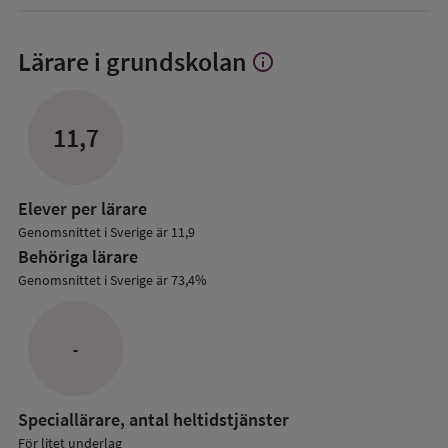
Lärare i grundskolan
info
Visa
mer
om
Lärare
11,7
i
grundskolan
Elever per lärare
Genomsnittet i Sverige är 11,9
Behöriga lärare
Genomsnittet i Sverige är 73,4%
-
Speciallärare, antal heltidstjänster
För litet underlag