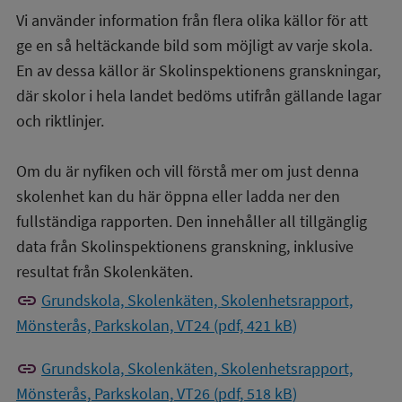
Vi använder information från flera olika källor för att
ge en så heltäckande bild som möjligt av varje skola.
En av dessa källor är Skolinspektionens granskningar,
där skolor i hela landet bedöms utifrån gällande lagar
och riktlinjer.
Om du är nyfiken och vill förstå mer om just denna
skolenhet kan du här öppna eller ladda ner den
fullständiga rapporten. Den innehåller all tillgänglig
data från Skolinspektionens granskning, inklusive
resultat från Skolenkäten.
link
Grundskola, Skolenkäten, Skolenhetsrapport,
Mönsterås, Parkskolan, VT24 (pdf, 421 kB)
link
Grundskola, Skolenkäten, Skolenhetsrapport,
Mönsterås, Parkskolan, VT26 (pdf, 518 kB)