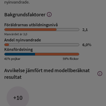
nyinvandrade.
Bakgrundsfaktorer
info
Visa
mer
om
Föräldrarnas utbildningsnivå
Bakgrundsfaktorer
2,1
Maxvärdet är 3,0
Andel nyinvandrade
6,0
%
Könsfördelning
41
%
pojkar
59
%
flickor
Avvikelse jämfört med modellberäknat
info
Visa
resultat
mer
om
Avvik
jämfö
+10
med
mode