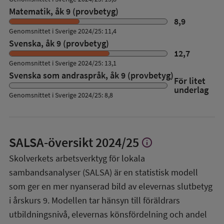
Matematik, åk 9 (provbetyg)
8,9
Genomsnittet i Sverige 2024/25: 11,4
Svenska, åk 9 (provbetyg)
12,7
Genomsnittet i Sverige 2024/25: 13,1
Svenska som andraspråk, åk 9 (provbetyg)
För litet
underlag
Genomsnittet i Sverige 2024/25: 8,8
SALSA-översikt
2024/25
info
Visa
mer
Skolverkets arbetsverktyg för lokala
om
sambandsanalyser (SALSA) är en statistisk modell
SALSA-
översikt
som ger en mer nyanserad bild av elevernas slutbetyg
i årskurs 9. Modellen tar hänsyn till föräldrars
utbildningsnivå, elevernas könsfördelning och andel