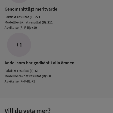
resul
Genomsnittligt meritvärde
Faktiskt resultat (F):
221
Modellberäknat resultat (B):
211
Avvikelse (R=F-B):
+10
+1
Andel som har godkänt i alla ämnen
Faktiskt resultat (F):
61
Modellberäknat resultat (B):
60
Avvikelse (R=F-B):
+1
Vill du veta mer?