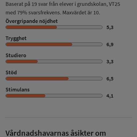
Baserat på
19
svar från elever i grundskolan,
VT25
med
79%
svarsfrekvens. Maxvärdet är 10.
Övergripande nöjdhet
5,3
Trygghet
6,9
Studiero
3,3
Stöd
6,5
Stimulans
4,1
Vårdnadshavarnas åsikter om