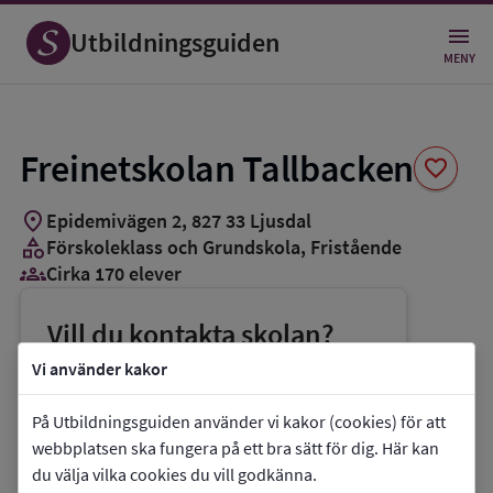
Spara
som
Utbildningsguiden
favorit
MENY
Freinetskolan Tallbacken
favorite
location_on
Epidemivägen 2
,
827
33
Ljusdal
category
Förskoleklass och Grundskola
, Fristående
groups_3
Cirka 170 elever
Vill du kontakta skolan?
phone
Telefon:
0651-12721
Vi använder kakor
mail
E-post:
tallbacken@freinet.nu
På Utbildningsguiden använder vi kakor (cookies) för att
link
Webbplats:
Freinetskolan Tallbacken
webbplatsen ska fungera på ett bra sätt för dig. Här kan
du välja vilka cookies du vill godkänna.