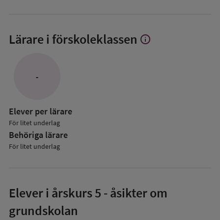
Lärare i förskoleklassen
info
Visa
mer
om
Lärare
-
i
förskoleklassen
Elever per lärare
För litet underlag
Behöriga lärare
För litet underlag
Elever i
årskurs 5
- åsikter om
grundskolan