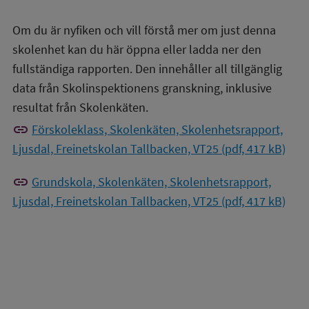
Om du är nyfiken och vill förstå mer om just denna
skolenhet kan du här öppna eller ladda ner den
fullständiga rapporten. Den innehåller all tillgänglig
data från Skolinspektionens granskning, inklusive
resultat från Skolenkäten.
link
Förskoleklass, Skolenkäten, Skolenhetsrapport,
Ljusdal, Freinetskolan Tallbacken, VT25 (pdf, 417 kB)
link
Grundskola, Skolenkäten, Skolenhetsrapport,
Ljusdal, Freinetskolan Tallbacken, VT25 (pdf, 417 kB)