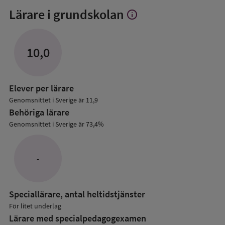
Lärare i grundskolan
info
Visa
mer
om
Lärare
10,0
i
grundskolan
Elever per lärare
Genomsnittet i Sverige är 11,9
Behöriga lärare
Genomsnittet i Sverige är 73,4%
-
Speciallärare, antal heltidstjänster
För litet underlag
Lärare med specialpedagog­examen