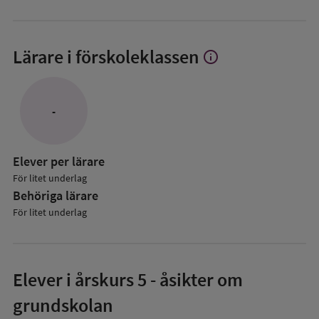
Lärare i förskoleklassen
info
Visa
mer
om
Lärare
-
i
förskoleklassen
Elever per lärare
För litet underlag
Behöriga lärare
För litet underlag
Elever i
årskurs 5
- åsikter om
grundskolan