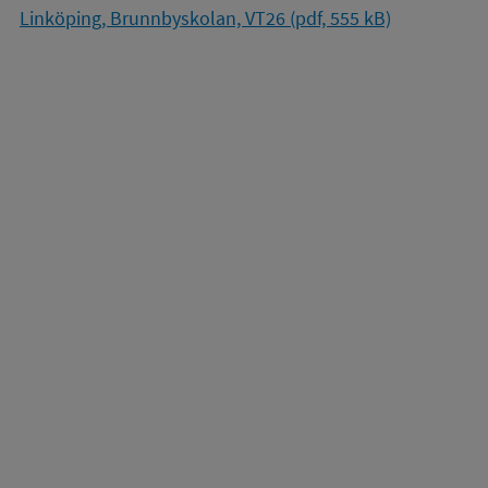
Linköping, Brunnbyskolan, VT26 (pdf, 555 kB)