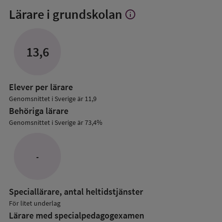
Lärare i grundskolan
info
Visa
mer
om
Lärare
13,6
i
grundskolan
Elever per lärare
Genomsnittet i Sverige är 11,9
Behöriga lärare
Genomsnittet i Sverige är 73,4%
-
Speciallärare, antal heltidstjänster
För litet underlag
Lärare med specialpedagog­examen