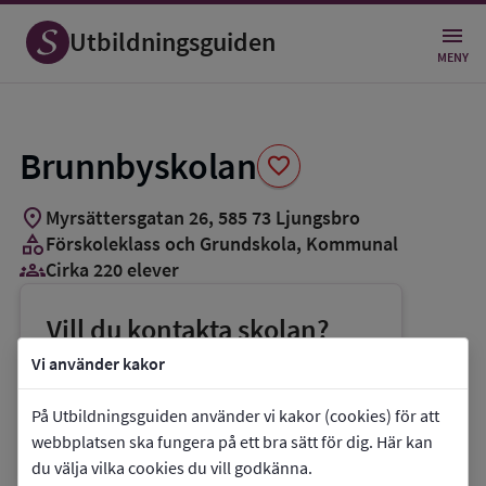
Spara
som
Utbildningsguiden
favorit
MENY
Brunnbyskolan
favorite
location_on
Myrsättersgatan 26
,
585
73
Ljungsbro
category
Förskoleklass och Grundskola
, Kommunal
groups_3
Cirka 220 elever
Vill du kontakta skolan?
phone
Telefon:
013-206349
Vi använder kakor
mail
E-post:
emma.lund@utb.linkoping.se
På Utbildningsguiden använder vi kakor (cookies) för att
link
Webbplats:
Brunnbyskolan
webbplatsen ska fungera på ett bra sätt för dig. Här kan
du välja vilka cookies du vill godkänna.