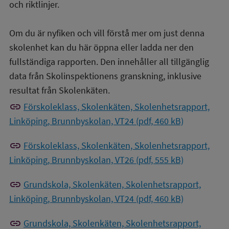
och riktlinjer.
Om du är nyfiken och vill förstå mer om just denna
skolenhet kan du här öppna eller ladda ner den
fullständiga rapporten. Den innehåller all tillgänglig
data från Skolinspektionens granskning, inklusive
resultat från Skolenkäten.
link
Förskoleklass, Skolenkäten, Skolenhetsrapport,
Linköping, Brunnbyskolan, VT24 (pdf, 460 kB)
link
Förskoleklass, Skolenkäten, Skolenhetsrapport,
Linköping, Brunnbyskolan, VT26 (pdf, 555 kB)
link
Grundskola, Skolenkäten, Skolenhetsrapport,
Linköping, Brunnbyskolan, VT24 (pdf, 460 kB)
link
Grundskola, Skolenkäten, Skolenhetsrapport,