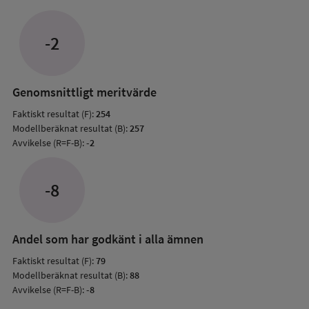
Avvik
jämfö
-2
med
mode
resul
Genomsnittligt meritvärde
Faktiskt resultat (F):
254
Modellberäknat resultat (B):
257
Avvikelse (R=F-B):
-2
-8
Andel som har godkänt i alla ämnen
Faktiskt resultat (F):
79
Modellberäknat resultat (B):
88
Avvikelse (R=F-B):
-8