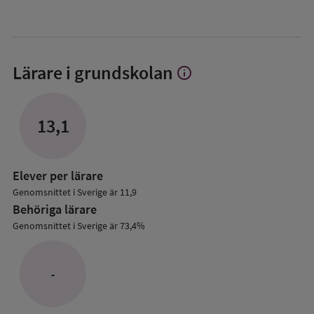
Lärare i grundskolan
info
Visa
mer
om
Lärare
13,1
i
grundskolan
Elever per lärare
Genomsnittet i Sverige är 11,9
Behöriga lärare
Genomsnittet i Sverige är 73,4%
-