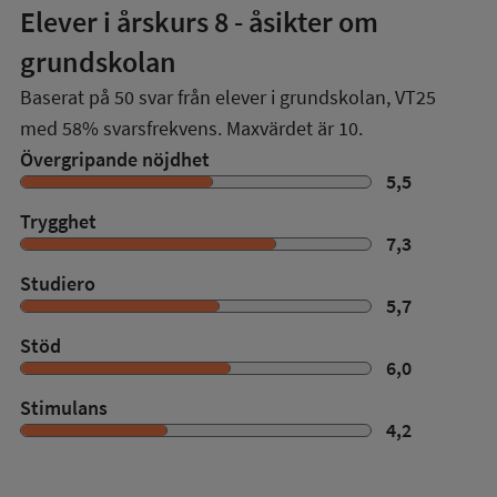
Elever i
årskurs 8
- åsikter om
grundskolan
Baserat på
50
svar från elever i grundskolan,
VT25
med
58%
svarsfrekvens. Maxvärdet är 10.
Övergripande nöjdhet
5,5
Trygghet
7,3
Studiero
5,7
Stöd
6,0
Stimulans
4,2