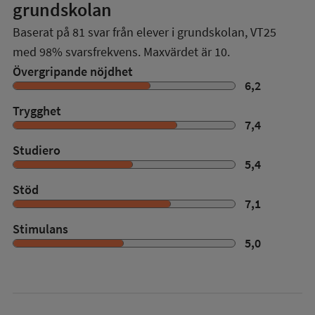
grundskolan
Baserat på
81
svar från elever i grundskolan,
VT25
med
98%
svarsfrekvens. Maxvärdet är 10.
Övergripande nöjdhet
6,2
Trygghet
7,4
Studiero
5,4
Stöd
7,1
Stimulans
5,0