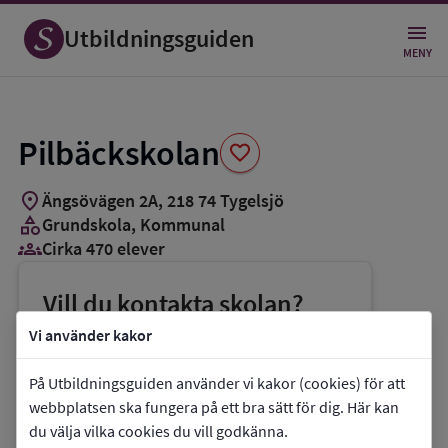
Spara
som
Utbildningsguiden
favorit
MENY
Pilbäckskolan
favorite
location_on
Ängsövägen 2A
,
218
74
Tygelsjö
category
Grundskola
, Kommunal
groups_3
Cirka 470 elever
Vill du kontakta skolan?
phone
Telefon:
040-346912
Vi använder kakor
mail
E-post:
annette.sundberg@malmo.se
På Utbildningsguiden använder vi kakor (cookies) för att
link
Webbplats:
Pilbäckskolan
webbplatsen ska fungera på ett bra sätt för dig. Här kan
du välja vilka cookies du vill godkänna.