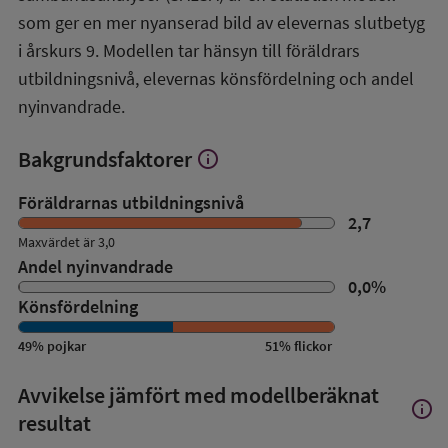
översikt
som ger en mer nyanserad bild av elevernas slutbetyg
i årskurs 9. Modellen tar hänsyn till föräldrars
utbildningsnivå, elevernas könsfördelning och andel
nyinvandrade.
Bakgrundsfaktorer
info
Visa
mer
om
Föräldrarnas utbildningsnivå
Bakgrundsfaktorer
2,7
Maxvärdet är 3,0
Andel nyinvandrade
0,0
%
Könsfördelning
49
%
pojkar
51
%
flickor
Avvikelse jämfört med modellberäknat
info
Visa
resultat
mer
om