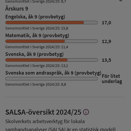
Genomsnittet i Sverige 2024/25: 8,7
Årskurs 9
Engelska, åk 9 (provbetyg)
17,0
Genomsnittet i Sverige 2024/25: 15,8
Matematik, åk 9 (provbetyg)
12,9
Genomsnittet i Sverige 2024/25: 11,4
Svenska, åk 9 (provbetyg)
13,5
Genomsnittet i Sverige 2024/25: 13,1
Svenska som andraspråk, åk 9 (provbetyg)
För litet
underlag
Genomsnittet i Sverige 2024/25: 8,8
SALSA-översikt
2024/25
info
Visa
mer
Skolverkets arbetsverktyg för lokala
om
sambandsanalyser (SALSA) är en statistisk modell
SALSA-