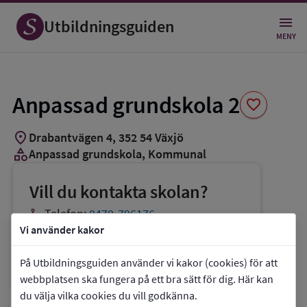
Spara
som
Utbildningsguiden
favorit
MENY
Anpassad grundskola 2
favorite
location_on
Drabantvägen 4
,
352
54
Växjö
category
Anpassad grundskola
, Kommunal
Vill du kontakta skolan?
phone
Telefon:
0470-796176
Vi använder kakor
mail
E-post:
utbildningsnamnden@vaxjo.se
link
Webbplats:
Anpassad grundskola 2
På Utbildningsguiden använder vi kakor (cookies) för att
webbplatsen ska fungera på ett bra sätt för dig. Här kan
du välja vilka cookies du vill godkänna.