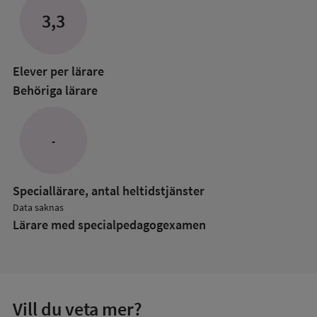
Lärare
3,3
i
anpassade
grundskol
Elever per lärare
Behöriga lärare
-
Speciallärare, antal heltidstjänster
Data saknas
Lärare med specialpedagog­examen
Vill du veta mer?