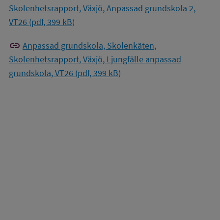
Skolenhetsrapport, Växjö, Anpassad grundskola 2,
VT26 (pdf, 399 kB)
link
Anpassad grundskola, Skolenkäten,
Skolenhetsrapport, Växjö, Ljungfälle anpassad
grundskola, VT26 (pdf, 399 kB)