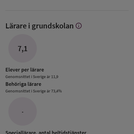
Lärare i grundskolan
info
Visa
mer
om
Lärare
7,1
i
grundskolan
Elever per lärare
Genomsnittet i Sverige är 11,9
Behöriga lärare
Genomsnittet i Sverige är 73,4%
-
Speciallärare, antal heltidstjänster