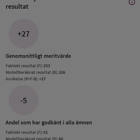
info
Visa
resultat
mer
om
Avvik
jämfö
+27
med
mode
resul
Genomsnittligt meritvärde
Faktiskt resultat (F):
253
Modellberäknat resultat (B):
226
Avvikelse (R=F-B):
+27
-5
Andel som har godkänt i alla ämnen
Faktiskt resultat (F):
61
Modellberäknat resultat (B):
66