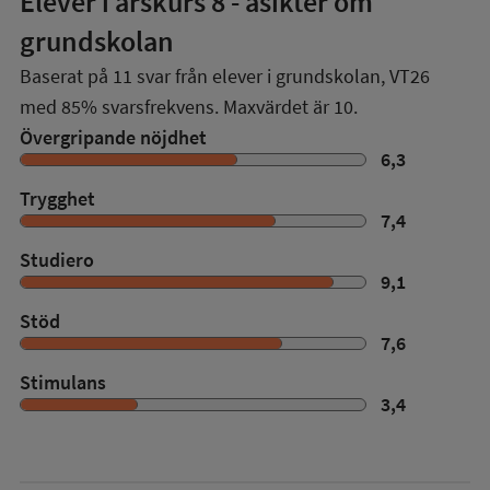
Elever i
årskurs 8
- åsikter om
grundskolan
Baserat på
11
svar från elever i grundskolan,
VT26
med
85%
svarsfrekvens. Maxvärdet är 10.
Övergripande nöjdhet
6,3
Trygghet
7,4
Studiero
9,1
Stöd
7,6
Stimulans
3,4