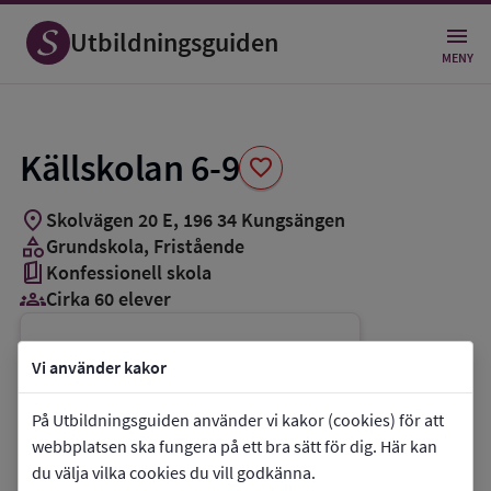
Spara
som
Utbildningsguiden
favorit
MENY
Källskolan 6-9
favorite
location_on
Skolvägen 20 E
,
196
34
Kungsängen
category
Grundskola
, Fristående
book_5
Konfessionell skola
groups_3
Cirka 60 elever
Vill du kontakta skolan?
Vi använder kakor
phone
Telefon:
08-58166620
På Utbildningsguiden använder vi kakor (cookies) för att
mail
E-post:
info@kallskolan.se
webbplatsen ska fungera på ett bra sätt för dig. Här kan
link
Webbplats:
Källskolan 6-9
du välja vilka cookies du vill godkänna.