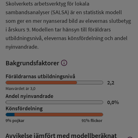
Skolverkets arbetsverktyg för lokala
om
sambandsanalyser (SALSA) är en statistisk modell
SALSA-
översikt
som ger en mer nyanserad bild av elevernas slutbetyg
i årskurs 9. Modellen tar hänsyn till föräldrars
utbildningsnivå, elevernas könsfördelning och andel
nyinvandrade.
Bakgrundsfaktorer
info
Visa
mer
om
Föräldrarnas utbildningsnivå
Bakgrundsfaktorer
2,2
Maxvärdet är 3,0
Andel nyinvandrade
0,0
%
Könsfördelning
9
%
pojkar
91
%
flickor
Avvikelse jämfört med modellberäknat